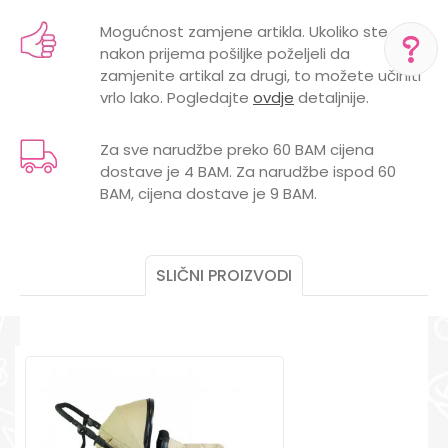
Kategorija
Osnovni modeli kolica
Mogućnost zamjene artikla. Ukoliko ste
nakon prijema pošiljke poželjeli da
Brend
PUERRI
Email
zamjenite artikal za drugi, to možete učiniti
vrlo lako. Pogledajte
ovdje
detaljnije.
POL
UNISEX
POMOĆ PRI KUPOVINI
Za više informacija,
Za sve narudžbe preko 60 BAM cijena
pomoć i porudžbine
dostave je 4 BAM. Za narudžbe ispod 60
+387 656-72209
Poruka
BAM, cijena dostave je 9 BAM.
Radno vreme
Pon-Subota: 09:00-
15:00h
SLIČNI PROIZVODI
Pišite nam
aksaonlinebih@aksabih.ba
POŠALJI