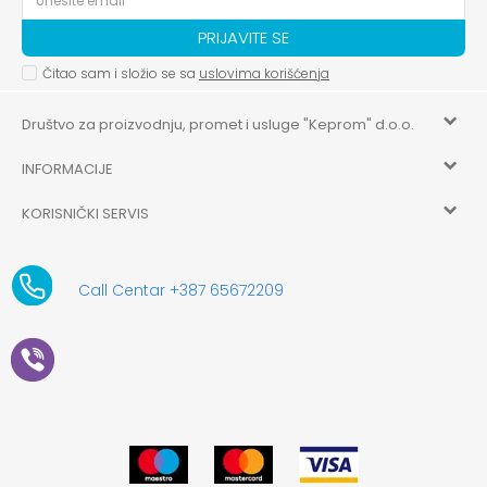
PRIJAVITE SE
Čitao sam i složio se sa
uslovima korišćenja
Društvo za proizvodnju, promet i usluge "Keprom" d.o.o.
INFORMACIJE
HILANDARSKA 32, ISTOČNO NOVO SARAJEVO, ISTOČNO
SARAJEVO
KORISNIČKI SERVIS
O nama
+387 656-72209
Uslovi korišćenja i prodaje
aksaonlinebih@aksabih.ba
Zaposlenje
Call Centar +387 65672209
5514802214205743
Politika privatnosti
Novosti
4403315730009
61-01-0052-11
Kako kupiti
Saradnja
11079253
Načini plaćanja
Kontakt
Plaćanje karticama
Prodavnice