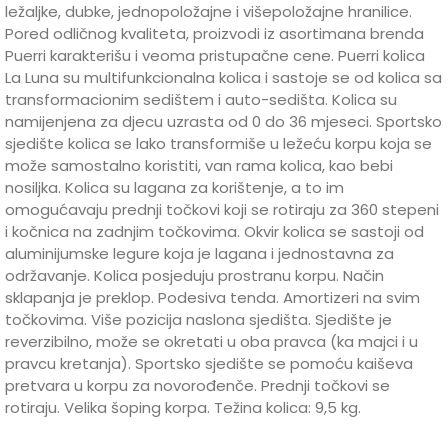
ležaljke, dubke, jednopoložajne i višepoložajne hranilice.
Pored odličnog kvaliteta, proizvodi iz asortimana brenda
Puerri karakterišu i veoma pristupačne cene. Puerri kolica
La Luna su multifunkcionalna kolica i sastoje se od kolica sa
transformacionim sedištem i auto-sedišta. Kolica su
namijenjena za djecu uzrasta od 0 do 36 mjeseci. Sportsko
sjedište kolica se lako transformiše u ležeću korpu koja se
može samostalno koristiti, van rama kolica, kao bebi
nosiljka. Kolica su lagana za korištenje, a to im
omogućavaju prednji točkovi koji se rotiraju za 360 stepeni
i kočnica na zadnjim točkovima. Okvir kolica se sastoji od
aluminijumske legure koja je lagana i jednostavna za
održavanje. Kolica posjeduju prostranu korpu. Način
sklapanja je preklop. Podesiva tenda. Amortizeri na svim
točkovima. Više pozicija naslona sjedišta. Sjedište je
reverzibilno, može se okretati u oba pravca (ka majci i u
pravcu kretanja). Sportsko sjedište se pomoću kaiševa
pretvara u korpu za novorođenče. Prednji točkovi se
rotiraju. Velika šoping korpa. Težina kolica: 9,5 kg.
Karakteristika
Vrijednost
Ime/Nadimak