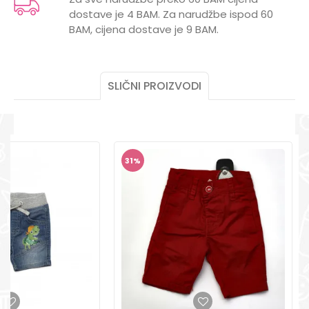
dostave je 4 BAM. Za narudžbe ispod 60
POMOĆ PRI KUPOVINI
Poruka
BAM, cijena dostave je 9 BAM.
Za više informacija,
pomoć i porudžbine
+387 656-72209
SLIČNI PROIZVODI
Radno vreme
Pon-Subota: 09:00-
15:00h
POŠALJI
Pišite nam
31
%
aksaonlinebih@aksabih.ba