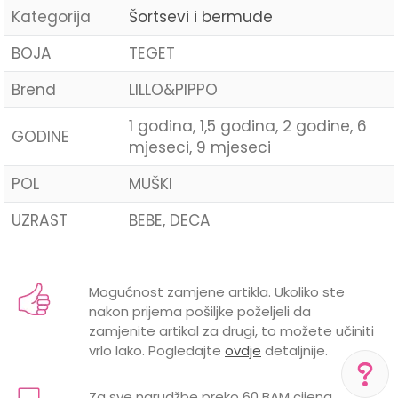
Kategorija
Šortsevi i bermude
BOJA
TEGET
Brend
LILLO&PIPPO
1 godina, 1,5 godina, 2 godine, 6
GODINE
mjeseci, 9 mjeseci
POL
MUŠKI
UZRAST
BEBE, DECA
Ime/Nadimak
Mogućnost zamjene artikla. Ukoliko ste
nakon prijema pošiljke poželjeli da
Email
zamjenite artikal za drugi, to možete učiniti
vrlo lako. Pogledajte
ovdje
detaljnije.
Za sve narudžbe preko 60 BAM cijena