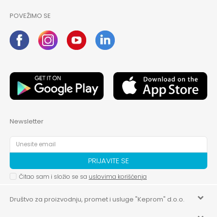
POVEŽIMO SE
Newsletter
PRIJAVITE SE
Čitao sam i složio se sa
uslovima korišćenja
Društvo za proizvodnju, promet i usluge "Keprom" d.o.o.