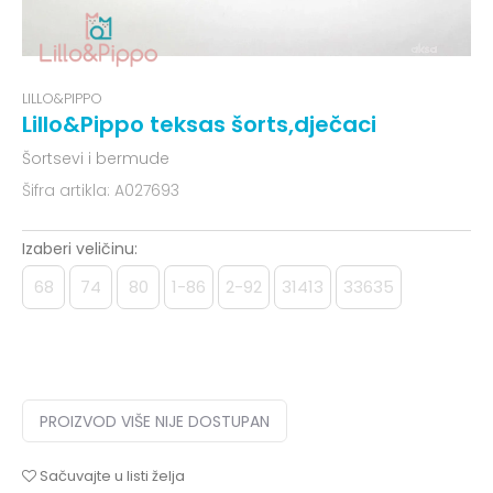
LILLO&PIPPO
Lillo&Pippo teksas šorts,dječaci
Šortsevi i bermude
Šifra artikla:
A027693
Izaberi veličinu:
68
74
80
1-86
2-92
31413
33635
PROIZVOD VIŠE NIJE DOSTUPAN
Sačuvajte u listi želja