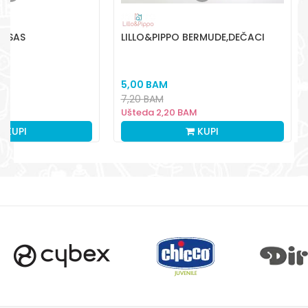
EKSAS
LILLO&PIPPO BERMUDE,DEČACI
I
5,00
BAM
7,20
BAM
M
Ušteda
2,20
BAM
KUPI
KUPI