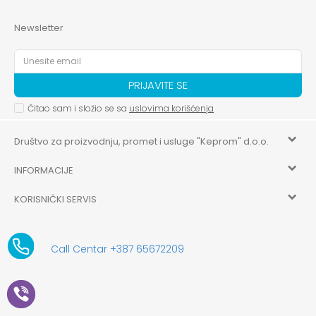
Newsletter
PRIJAVITE SE
Čitao sam i složio se sa
uslovima korišćenja
Društvo za proizvodnju, promet i usluge "Keprom" d.o.o.
INFORMACIJE
HILANDARSKA 32, ISTOČNO NOVO SARAJEVO, ISTOČNO
SARAJEVO
KORISNIČKI SERVIS
O nama
+387 656-72209
Uslovi korišćenja i prodaje
aksaonlinebih@aksabih.ba
Zaposlenje
Call Centar +387 65672209
5514802214205743
Politika privatnosti
Novosti
4403315730009
61-01-0052-11
Kako kupiti
Saradnja
11079253