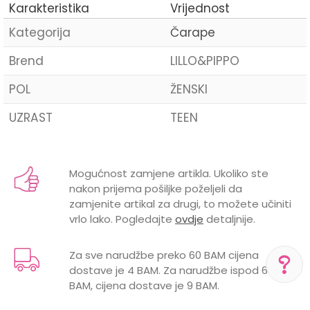
Karakteristika
Vrijednost
Kategorija
Čarape
Brend
LILLO&PIPPO
POL
ŽENSKI
UZRAST
TEEN
Ime/Nadimak
Mogućnost zamjene artikla. Ukoliko ste
nakon prijema pošiljke poželjeli da
Email
zamjenite artikal za drugi, to možete učiniti
vrlo lako. Pogledajte
ovdje
detaljnije.
Za sve narudžbe preko 60 BAM cijena
dostave je 4 BAM. Za narudžbe ispod 60
Poruka
BAM, cijena dostave je 9 BAM.
POMOĆ PRI KUPOVINI