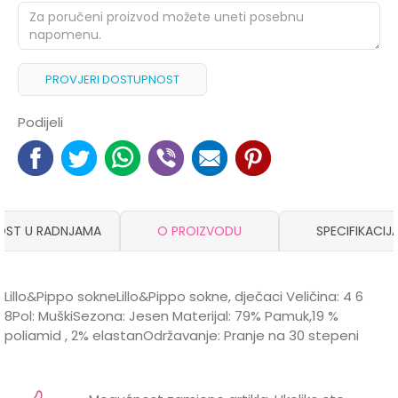
PROVJERI DOSTUPNOST
Podijeli
OST U RADNJAMA
O PROIZVODU
SPECIFIKACIJ
Lillo&Pippo sokneLillo&Pippo sokne, dječaci Veličina: 4 6
8Pol: MuškiSezona: Jesen Materijal: 79% Pamuk,19 %
poliamid , 2% elastanOdržavanje: Pranje na 30 stepeni
Karakteristika
Vrijednost
Ime/Nadimak
Kategorija
Čarape