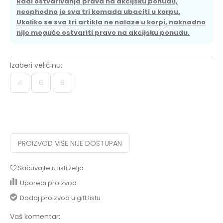
Radi ostvarivanja prava na akcijsku ponudu,
neophodno je sva tri komada ubaciti u korpu.
Ukoliko se sva tri artikla ne nalaze u korpi, naknadno
nije moguće ostvariti pravo na akcijsku ponudu.
Izaberi veličinu:
4
6
8
PROIZVOD VIŠE NIJE DOSTUPAN
Sačuvajte u listi želja
Uporedi proizvod
Dodaj proizvod u gift listu
Vaš komentar: