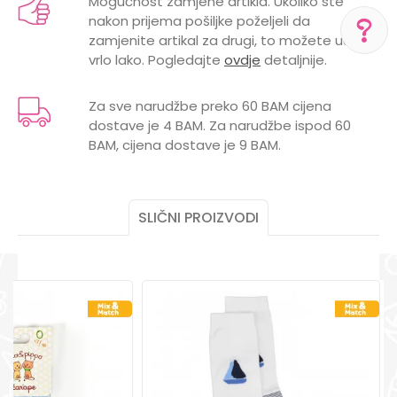
Mogućnost zamjene artikla. Ukoliko ste
nakon prijema pošiljke poželjeli da
Brend
LILLO&PIPPO
Email
zamjenite artikal za drugi, to možete učiniti
vrlo lako. Pogledajte
ovdje
detaljnije.
POL
MUŠKI
POMOĆ PRI KUPOVINI
Za sve narudžbe preko 60 BAM cijena
Za više informacija,
pomoć i porudžbine
dostave je 4 BAM. Za narudžbe ispod 60
Poruka
+387 656-72209
BAM, cijena dostave je 9 BAM.
Radno vreme
Pon-Subota: 09:00-
15:00h
SLIČNI PROIZVODI
Pišite nam
aksaonlinebih@aksabih.ba
POŠALJI