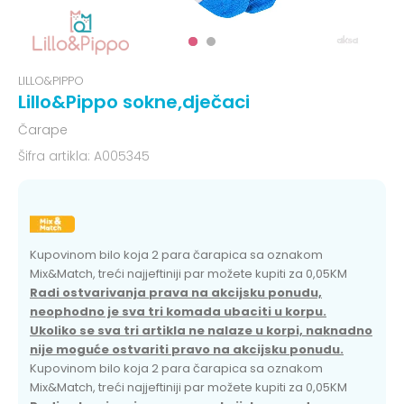
LILLO&PIPPO
Lillo&Pippo sokne,dječaci
Čarape
Šifra artikla:
A005345
Kupovinom bilo koja 2 para čarapica sa oznakom
Mix&Match, treći najjeftiniji par možete kupiti za 0,05KM
Radi ostvarivanja prava na akcijsku ponudu,
neophodno je sva tri komada ubaciti u korpu.
Ukoliko se sva tri artikla ne nalaze u korpi, naknadno
nije moguće ostvariti pravo na akcijsku ponudu.
Kupovinom bilo koja 2 para čarapica sa oznakom
Mix&Match, treći najjeftiniji par možete kupiti za 0,05KM