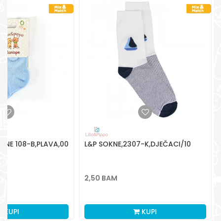
Radno vreme
Pon-Subota: 09:00-
15:00h
Pišite nam
aksaonlinebih@aksabih.ba
KNE 108-B,PLAVA,00
L&P SOKNE,2307-K,DJEČACI/10
2,50
BAM
KUPI
KUPI