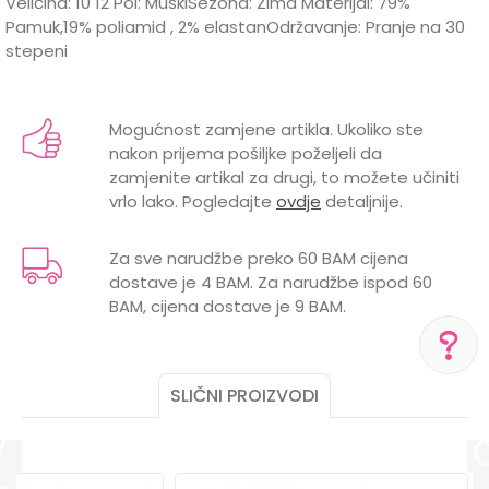
Veličina: 10 12 Pol: MuškiSezona: Zima Materijal: 79%
Pamuk,19% poliamid , 2% elastanOdržavanje: Pranje na 30
stepeni
Karakteristika
Vrijednost
Ime/Nadimak
Kategorija
Čarape
Mogućnost zamjene artikla. Ukoliko ste
nakon prijema pošiljke poželjeli da
Brend
LILLO&PIPPO
Email
zamjenite artikal za drugi, to možete učiniti
vrlo lako. Pogledajte
ovdje
detaljnije.
POL
MUŠKI
Za sve narudžbe preko 60 BAM cijena
dostave je 4 BAM. Za narudžbe ispod 60
Poruka
BAM, cijena dostave je 9 BAM.
SLIČNI PROIZVODI
POMOĆ PRI KUPOVINI
Za više informacija,
pomoć i porudžbine
POŠALJI
+387 656-72209