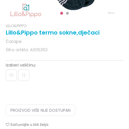
LILLO&PIPPO
Lillo&Pippo termo sokne,dječaci
Čarape
Šifra artikla:
A005363
Izaberi veličinu:
10
12
PROIZVOD VIŠE NIJE DOSTUPAN
Sačuvajte u listi želja