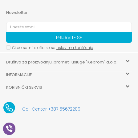
Newsletter
PRIJAVITE SE
Čitao sam i složio se sa
uslovima korišćenja
Društvo za proizvodnju, promet i usluge "Keprom" d.o.o.
INFORMACIJE
HILANDARSKA 32, ISTOČNO NOVO SARAJEVO, ISTOČNO
SARAJEVO
KORISNIČKI SERVIS
O nama
+387 656-72209
Uslovi korišćenja i prodaje
aksaonlinebih@aksabih.ba
Zaposlenje
Call Centar +387 65672209
5514802214205743
Politika privatnosti
Novosti
4403315730009
61-01-0052-11
Kako kupiti
Saradnja
11079253