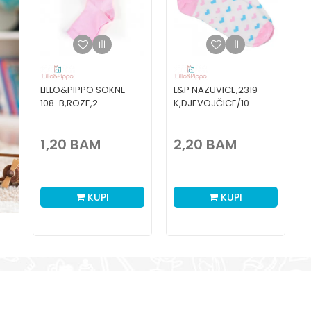
LILLO&PIPPO SOKNE
L&P NAZUVICE,2319-
108-B,ROZE,2
K,DJEVOJČICE/10
1,20
BAM
2,20
BAM
KUPI
KUPI