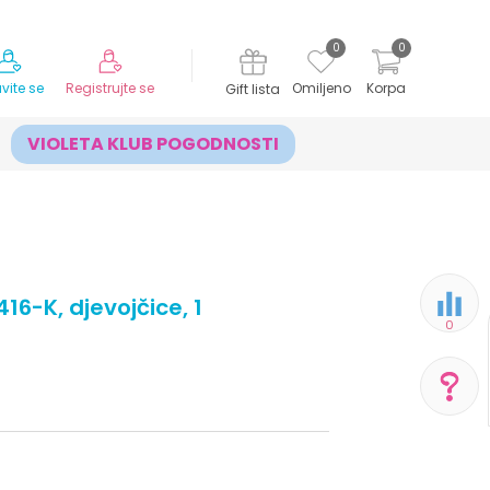
MOGUĆNOST ISPORUKE ZA 24H!
0
0
avite se
Registrujte se
Omiljeno
Korpa
Gift lista
VIOLETA KLUB POGODNOSTI
416-K, djevojčice, 1
0
POMOĆ PRI KUPOVINI
Za više informacija,