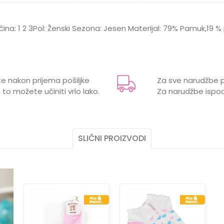
ičina: 1 2 3Pol: Ženski Sezona: Jesen Materijal: 79% Pamuk,19 
Vrijednost
Email
Čarape
e nakon prijema pošiljke
Za sve narudžbe p
LILLO&PIPPO
 to možete učiniti vrlo lako.
Za narudžbe ispod
ŽENSKI
SLIČNI PROIZVODI