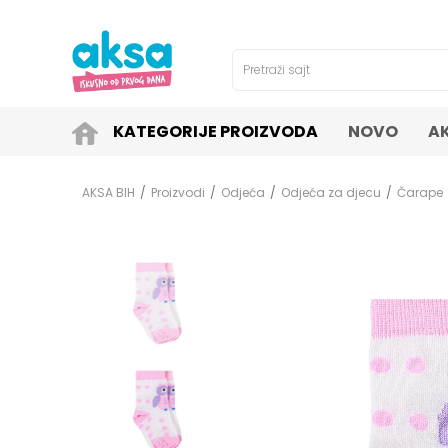
4H!
SIGURNO PLAĆANJE PLATNIM KARTICAMA!
Pretraži sajt
KATEGORIJE PROIZVODA
NOVO
A
AKSA BIH
Proizvodi
Odjeća
Odjeća za djecu
Čarape