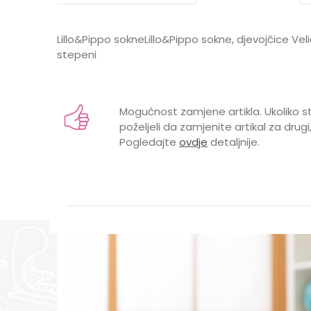
Lillo&Pippo sokneLillo&Pippo sokne, djevojčice Vel
stepeni
Karakteristika
Ime/Nadimak
Kategorija
Mogućnost zamjene artikla. Ukoliko st
Brend
poželjeli da zamjenite artikal za drugi,
Pogledajte
ovdje
detaljnije.
POL
Poruka
POŠALJI