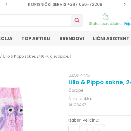
KORISNIČKI SERVIS +387 656-72209
Status porudžbine
Prij
KCIJA
TOP ARTIKLI
BRENDOVI
LIČNI ASISTENT
Lillo & Pippo sokne, 2416-K, djevojčice, 1
LILLO&PIPPO
Lillo & Pippo sokne, 2
Čarape
Šifra artikla:
A005437
Izaberi veličinu:
1
2
3