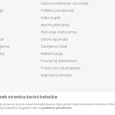
Uslovi korišćenja i prodaje
je
Politika privatnosti
Kako kupiti
Načini plaćanja
Plaćanje karticama
ce
Uslovi isporuke
ijeme
Zamjena robe
ta
Reklamacije
Povraćaj sredstava
Pravo na odustajanje
Najčešća pitanja
eb stranica koristi kolačiće
 stranica koristi kolačiće kako bismo Vam pružili bolje korisničko iskustvo. Pri
enja kolačića saglasni ste sa
politikom privatnosti
.
su proizvoda, prikazu slika i samih cena, ali ne možemo garantovati da su