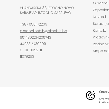
O nama
HILANDARSKA 32, ISTOČNO NOVO
Zaposlen
SARAJEVO, ISTOČNO SARAJEVO
Novosti
Saradnja
+387 656-72209
Kontakt
aksaonlinebih@aksabih.ba
Prodavni
5514802214205743
4403315730009
Radno vr
61-01-0052-11
Mapa saj
11079253
Ova w
Ova web
korišć
Nastojimo da budemo što precizniji u opi