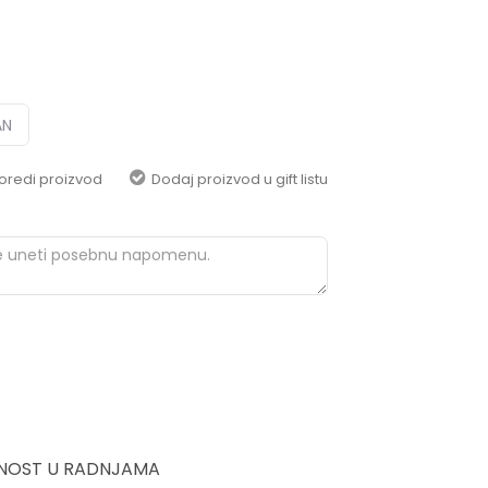
pomoć i porudžbine
+387 656-72209
Radno vreme
Pon-Subota: 09:00-
15:00h
AN
Pišite nam
oredi proizvod
Dodaj proizvod u gift listu
aksaonlinebih@aksabih.ba
NOST U RADNJAMA