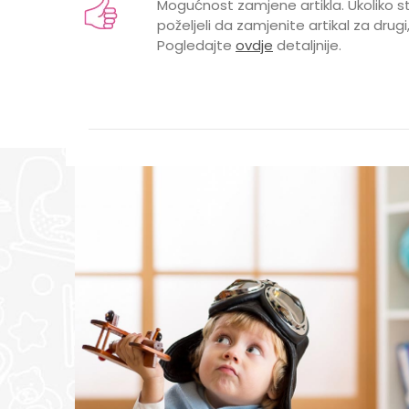
Mogućnost zamjene artikla. Ukoliko st
Brend
poželjeli da zamjenite artikal za drugi,
Pogledajte
ovdje
detaljnije.
POL
Poruka
POŠALJI