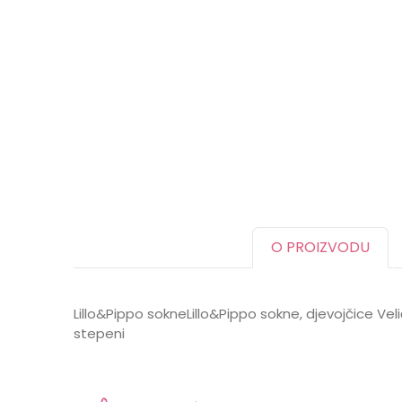
O PROIZVODU
Lillo&Pippo sokneLillo&Pippo sokne, djevojčice Vel
stepeni
Karakteristika
Ime/Nadimak
Kategorija