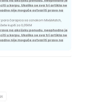
prava na akcijsku ponudu, neophodno je
pomoć i porudžbine
ti u korpu. Ukoliko se sva tri artikla ne
+387 656-72209
nadno nije moguće ostvariti pravo na
Radno vreme
Pon-Subota: 09:00-
2 para čarapica sa oznakom Mix&Match,
15:00h
možete kupiti za 0,05KM
prava na akcijsku ponudu, neophodno je
Pišite nam
ti u korpu. Ukoliko se sva tri artikla ne
aksaonlinebih@aksabih.ba
nadno nije moguće ostvariti pravo na
AN