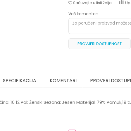
Sačuvajte u listi želja
Up
Vaš komentar:
PROVJERI DOSTUPNOST
SPECIFIKACIJA
KOMENTARI
PROVERI DOSTUP
ičina: 10 12 Pol: Ženski Sezona: Jesen Materijal: 79% Pamuk,19
Vrijednost
Email
Čarape