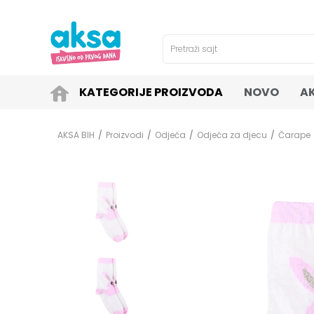
4H!
SIGURNO PLAĆANJE PLATNIM KARTICAMA!
Pretraži sajt
KATEGORIJE PROIZVODA
NOVO
A
AKSA BIH
Proizvodi
Odjeća
Odjeća za djecu
Čarape