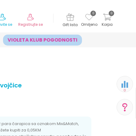
MOGUĆNOST ISPORUKE ZA 24H!
0
0
avite se
Registrujte se
Omiljeno
Korpa
Gift lista
VIOLETA KLUB POGODNOSTI
evojčice
0
POMOĆ PRI KUPOVINI
2 para čarapica sa oznakom Mix&Match,
možete kupiti za 0,05KM
Za više informacija,