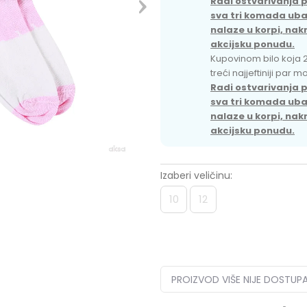
Radi ostvarivanja 
sva tri komada ubaci
nalaze u korpi, nak
akcijsku ponudu.
Kupovinom bilo koja 
treći najjeftiniji par 
Radi ostvarivanja 
sva tri komada ubaci
nalaze u korpi, nak
akcijsku ponudu.
Izaberi veličinu:
10
12
PROIZVOD VIŠE NIJE DOSTUP