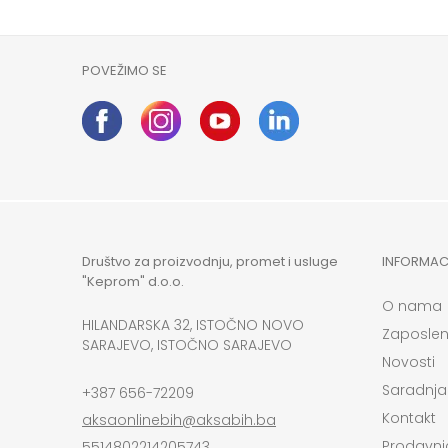
POVEŽIMO SE
Društvo za proizvodnju, promet i usluge
INFORMAC
"Keprom" d.o.o.
O nama
HILANDARSKA 32, ISTOČNO NOVO
Zaposlen
SARAJEVO, ISTOČNO SARAJEVO
Novosti
Saradnja
+387 656-72209
Kontakt
aksaonlinebih@aksabih.ba
Prodavni
5514802214205743