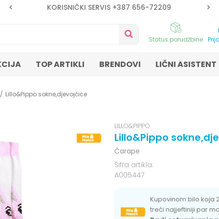
KORISNIČKI SERVIS +387 656-72209
Status porudžbine
Prij
KCIJA
TOP ARTIKLI
BRENDOVI
LIČNI ASISTENT
Lillo&Pippo sokne,djevojčice
LILLO&PIPPO
Lillo&Pippo sokne,dj
Čarape
Šifra artikla:
A005447
Kupovinom bilo koja 
treći najjeftiniji par 