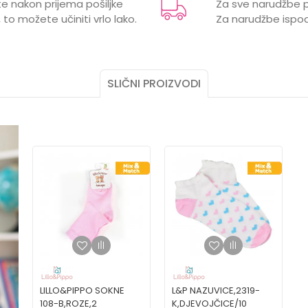
e nakon prijema pošiljke
Za sve narudžbe p
LILLO&PIPPO
 to možete učiniti vrlo lako.
Za narudžbe ispod
ŽENSKI
SLIČNI PROIZVODI
LILLO&PIPPO SOKNE
L&P NAZUVICE,2319-
108-B,ROZE,2
K,DJEVOJČICE/10