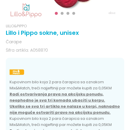
LILLO&PIPPO
Lillo i Pippo sokne, unisex
Čarape
Šifra artikla:
A058870
Kupovinom bilo koja 2 para čarapica sa oznakom
Mix&Match, treći najjeftiniji par možete kupiti za 0,05KM
Radi ostvarivanja prava na akcijsku ponudu,
neophodno je sva tri komada ubaciti u korpu.
Ukoliko se sva tri artikla ne nalaze u korpi, naknadno
nije moguće ostvariti pravo na akcijsku ponudu.
Kupovinom bilo koja 2 para čarapica sa oznakom
Mix&Match, treći najjeftiniji par možete kupiti za 0,05KM