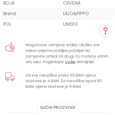
BOJA
CRVENA
Brend
LILLO&PIPPO
POL
UNISEX
Ime/Nadimak
Mogućnost zamjene artikla. Ukoliko ste
POMOĆ PRI KUPOVINI
nakon prijema pošiljke poželjeli da
Email
Za više informacija,
zamjenite artikal za drugi, to možete učiniti
pomoć i porudžbine
vrlo lako. Pogledajte
ovdje
detaljnije.
+387 656-72209
Radno vreme
Za sve narudžbe preko 60 BAM cijena
Pon-Subota: 09:00-
15:00h
dostave je 4 BAM. Za narudžbe ispod 60
Poruka
BAM, cijena dostave je 9 BAM.
Pišite nam
aksaonlinebih@aksabih.ba
SLIČNI PROIZVODI