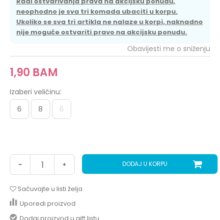
Radi ostvarivanja prava na akcijsku ponudu,
neophodno je sva tri komada ubaciti u korpu.
Ukoliko se sva tri artikla ne nalaze u korpi, naknadno
nije moguće ostvariti pravo na akcijsku ponudu.
Obavijesti me o sniženju
1,90
BAM
Izaberi veličinu:
6
8
6
DODAJ U KORPU
Sačuvajte u listi želja
Uporedi proizvod
Dodaj proizvod u gift listu