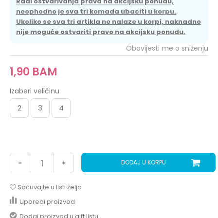
Radi ostvarivanja prava na akcijsku ponudu,
neophodno je sva tri komada ubaciti u korpu.
Ukoliko se sva tri artikla ne nalaze u korpi, naknadno
nije moguće ostvariti pravo na akcijsku ponudu.
Obavijesti me o sniženju
1,90
BAM
Izaberi veličinu:
2
3
4
DODAJ U KORPU
Sačuvajte u listi želja
Uporedi proizvod
Dodaj proizvod u gift listu