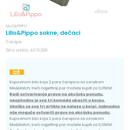
LILLO&PIPPO
Lillo&Pippo sokne, dečaci
Čarape
Šifra artikla:
A076288
Kupovinom bilo koja 2 para čarapica sa oznakom
Mix&Match, treći najjeftiniji par možete kupiti za 0,05KM
Radi ostvarivanja prava na akcijsku ponudu,
neophodno je sva tri komada ubaciti u korpu.
Ukoliko se sva tri artikla ne nalaze u korpi, naknadno
nije moguće ostvariti pravo na akcijsku ponudu.
Kupovinom bilo koja 2 para čarapica sa oznakom
Mix&Match, treći najjeftiniji par možete kupiti za 0,05KM