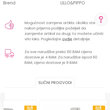
Brend
LILLO&PIPPO
Ime/Nadimak
Mogućnost zamjene artikla. Ukoliko ste
nakon prijema pošiljke poželjeli da
Email
POMOĆ PRI KUPOVINI
zamjenite artikal za drugi, to možete učiniti
vrlo lako. Pogledajte
ovdje
detaljnije.
Za više informacija,
pomoć i porudžbine
+387 656-72209
Za sve narudžbe preko 60 BAM cijena
dostave je 4 BAM. Za narudžbe ispod 60
Radno vreme
Poruka
Pon-Subota: 09:00-
BAM, cijena dostave je 9 BAM.
15:00h
Pišite nam
SLIČNI PROIZVODI
aksaonlinebih@aksabih.ba
POŠALJI