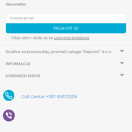
Newsletter
PRIJAVITE SE
Čitao sam i složio se sa
uslovima korišćenja
Društvo za proizvodnju, promet i usluge "Keprom" d.o.o.
INFORMACIJE
HILANDARSKA 32, ISTOČNO NOVO SARAJEVO, ISTOČNO
SARAJEVO
KORISNIČKI SERVIS
O nama
+387 656-72209
Uslovi korišćenja i prodaje
aksaonlinebih@aksabih.ba
Zaposlenje
Call Centar +387 65672209
5514802214205743
Politika privatnosti
Novosti
4403315730009
61-01-0052-11
Kako kupiti
Saradnja
11079253