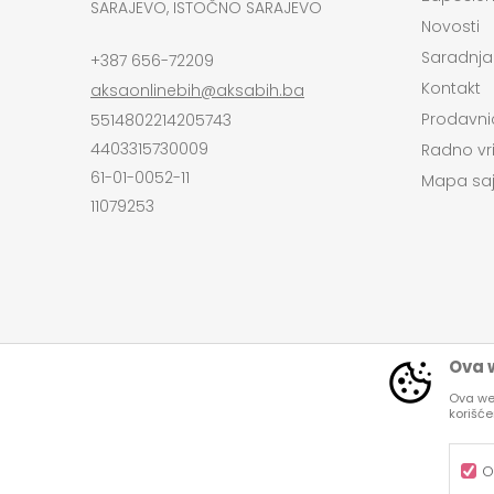
SARAJEVO, ISTOČNO SARAJEVO
Novosti
Saradnja
+387 656-72209
Kontakt
aksaonlinebih@aksabih.ba
Prodavni
5514802214205743
4403315730009
Radno vr
61-01-0052-11
Mapa saj
11079253
Ova w
Ova web
korišć
Nastojimo da budemo što precizniji u opi
Svi artikli pri
O