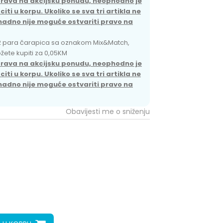
prava na akcijsku ponudu, neophodno je
pomoć i porudžbine
ti u korpu. Ukoliko se sva tri artikla ne
+387 656-72209
nadno nije moguće ostvariti pravo na
Radno vreme
Pon-Subota: 09:00-
2 para čarapica sa oznakom Mix&Match,
15:00h
možete kupiti za 0,05KM
prava na akcijsku ponudu, neophodno je
Pišite nam
ti u korpu. Ukoliko se sva tri artikla ne
aksaonlinebih@aksabih.ba
nadno nije moguće ostvariti pravo na
Obavijesti me o sniženju