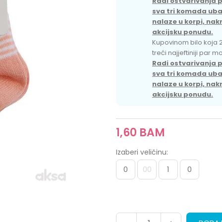
Radi ostvarivanja 
sva tri komada ubaci
nalaze u korpi, nak
akcijsku ponudu.
Kupovinom bilo koja 
treći najjeftiniji par 
Radi ostvarivanja 
sva tri komada ubaci
nalaze u korpi, nak
akcijsku ponudu.
1,60
BAM
Izaberi veličinu:
0
00
1
0