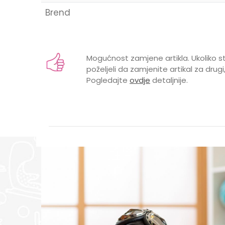
Brend
Ime/Nadimak
Mogućnost zamjene artikla. Ukoliko st
poželjeli da zamjenite artikal za drugi,
Pogledajte
ovdje
detaljnije.
Poruka
POŠALJI