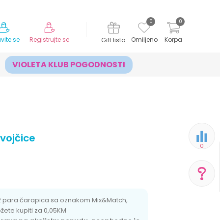
MOGUĆNOST ISPORUKE ZA 24H!
0
0
avite se
Registrujte se
Omiljeno
Korpa
Gift lista
VIOLETA KLUB POGODNOSTI
evojčice
0
POMOĆ PRI KUPOVINI
2 para čarapica sa oznakom Mix&Match,
možete kupiti za 0,05KM
Za više informacija,