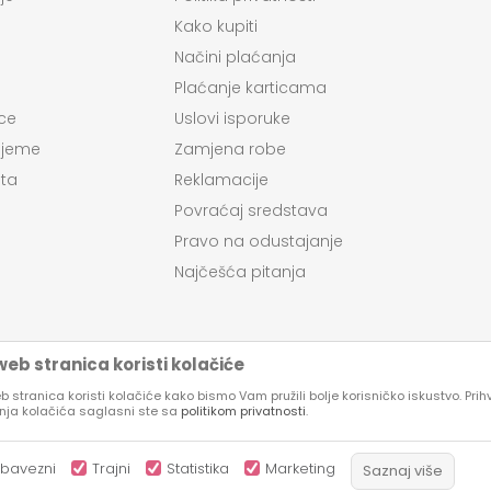
Kako kupiti
Načini plaćanja
Plaćanje karticama
ce
Uslovi isporuke
ijeme
Zamjena robe
ta
Reklamacije
Povraćaj sredstava
Pravo na odustajanje
Najčešća pitanja
eb stranica koristi kolačiće
 stranica koristi kolačiće kako bismo Vam pružili bolje korisničko iskustvo. Pri
enja kolačića saglasni ste sa
politikom privatnosti
.
su proizvoda, prikazu slika i samih cena, ali ne možemo garantovati da su
kazani na sajtu su deo naše ponude, ali ne podrazumeva da su dostupni u 
bavezni
Trajni
Statistika
Marketing
Saznaj više