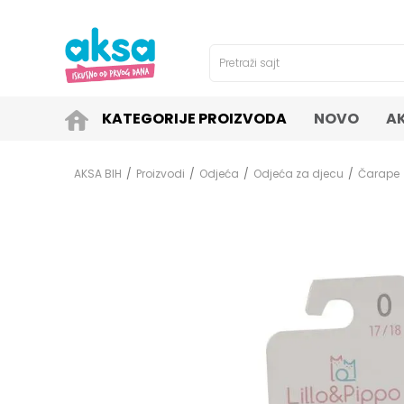
4H!
SIGURNO PLAĆANJE PLATNIM KARTICAMA!
Pretraži sajt
KATEGORIJE PROIZVODA
NOVO
A
AKSA BIH
Proizvodi
Odjeća
Odjeća za djecu
Čarape