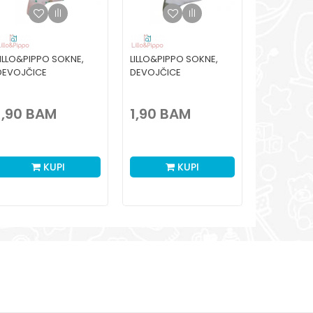
LILLO&PIPPO SOKNE,
LILLO&PIPPO SOKNE,
LILLO&PIP
DEVOJČICE
DEVOJČICE
DEČACI
1,90
BAM
1,90
BAM
1,90
B
KUPI
KUPI