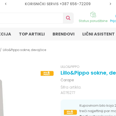
KORISNIČKI SERVIS +387 656-72209
Status porudžbine
Prij
KCIJA
TOP ARTIKLI
BRENDOVI
LIČNI ASISTENT
Lillo&Pippo sokne, devojčice
LILLO&PIPPO
Lillo&Pippo sokne, d
Čarape
Šifra artikla:
A076277
Kupovinom bilo koja 
treći najjeftiniji par 