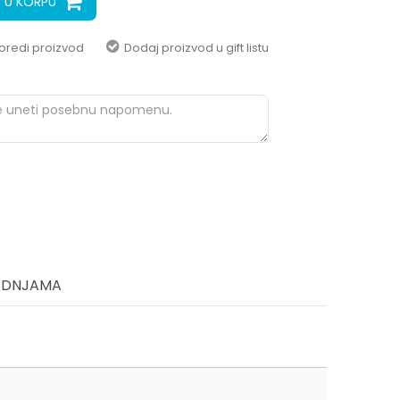
 U KORPU
oredi proizvod
Dodaj proizvod u gift listu
ADNJAMA