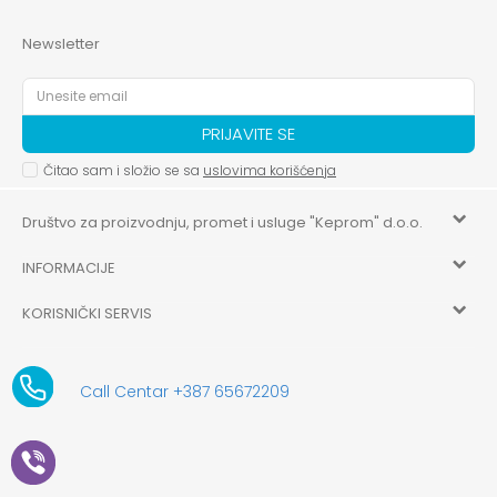
Newsletter
PRIJAVITE SE
Čitao sam i složio se sa
uslovima korišćenja
Društvo za proizvodnju, promet i usluge "Keprom" d.o.o.
INFORMACIJE
HILANDARSKA 32, ISTOČNO NOVO SARAJEVO, ISTOČNO
SARAJEVO
KORISNIČKI SERVIS
O nama
+387 656-72209
Uslovi korišćenja i prodaje
aksaonlinebih@aksabih.ba
Zaposlenje
Call Centar +387 65672209
5514802214205743
Politika privatnosti
Novosti
4403315730009
61-01-0052-11
Kako kupiti
Saradnja
11079253