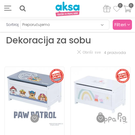
0
0
Filteri
Sortiraj
Dekoracija za sobu
4
proizvoda
Obriši sve