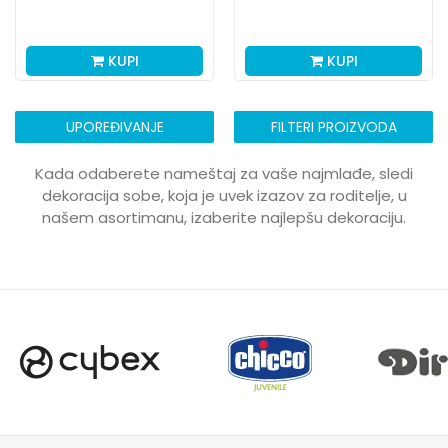
KUPI
KUPI
UPOREĐIVANJE
FILTERI PROIZVODA
Kada odaberete nameštaj za vaše najmlađe, sledi
dekoracija sobe, koja je uvek izazov za roditelje, u
našem asortimanu, izaberite najlepšu dekoraciju.