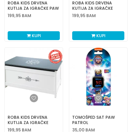
ROBA KIDS DRVENA
ROBA KIDS DRVENA
KUTIJA ZA IGRAČKE PAW
KUTIJA ZA IGRAČKE
PATROL
PEPPA PIG
199,95
BAM
199,95
BAM
KUPI
KUPI
ROBA KIDS DRVENA
TOMOŠPED SAT PAW
KUTIJA ZA IGRAČKE
PATROL
ROCK STAR BABY
199,95
BAM
35,00
BAM