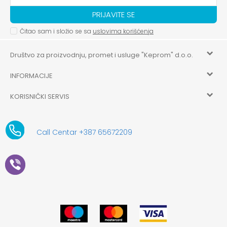
PRIJAVITE SE
Čitao sam i složio se sa
uslovima korišćenja
Društvo za proizvodnju, promet i usluge "Keprom" d.o.o.
INFORMACIJE
HILANDARSKA 32, ISTOČNO NOVO SARAJEVO, ISTOČNO
SARAJEVO
KORISNIČKI SERVIS
O nama
+387 656-72209
Uslovi korišćenja i prodaje
aksaonlinebih@aksabih.ba
Zaposlenje
Call Centar +387 65672209
5514802214205743
Politika privatnosti
Novosti
4403315730009
61-01-0052-11
Kako kupiti
Saradnja
11079253
Načini plaćanja
Kontakt
Plaćanje karticama
Prodavnice