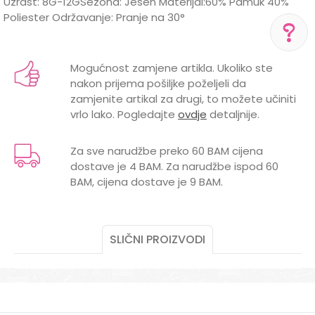
Uzrast: 8G-12GSezona: Jesen Materijal:60% Pamuk 40%
Poliester Održavanje: Pranje na 30°
Karakteristika
Vrijednost
Ime/Nadimak
Kategorija
Duksevi
Mogućnost zamjene artikla. Ukoliko ste
POMOĆ PRI KUPOVINI
nakon prijema pošiljke poželjeli da
Brend
DIRKJE
Email
Za više informacija,
zamjenite artikal za drugi, to možete učiniti
pomoć i porudžbine
vrlo lako. Pogledajte
ovdje
detaljnije.
GODINE
10 godina, 12 godina, 8 godina
+387 656-72209
Radno vreme
POL
MUŠKI
Za sve narudžbe preko 60 BAM cijena
Pon-Subota: 09:00-
dostave je 4 BAM. Za narudžbe ispod 60
15:00h
Poruka
BAM, cijena dostave je 9 BAM.
Pišite nam
aksaonlinebih@aksabih.ba
SLIČNI PROIZVODI
POŠALJI