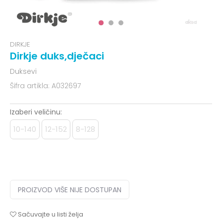
DIRKJE
Dirkje duks,dječaci
Duksevi
Šifra artikla:
A032697
Izaberi veličinu:
10-140
12-152
8-128
PROIZVOD VIŠE NIJE DOSTUPAN
Sačuvajte u listi želja