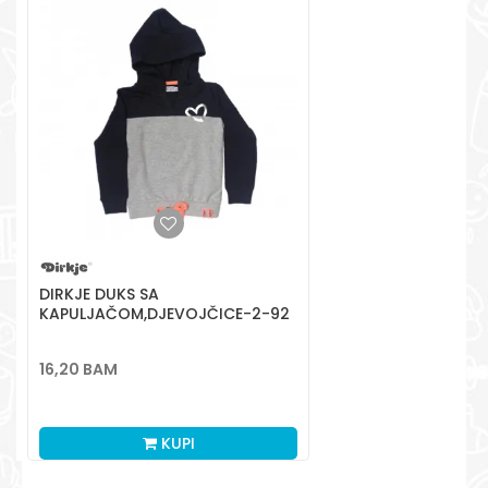
Radno vreme
Pon-Subota: 09:00-
15:00h
Pišite nam
aksaonlinebih@aksabih.ba
DIRKJE DUKS SA
KAPULJAČOM,DJEVOJČICE-2-92
2-92
16,20
BAM
KUPI