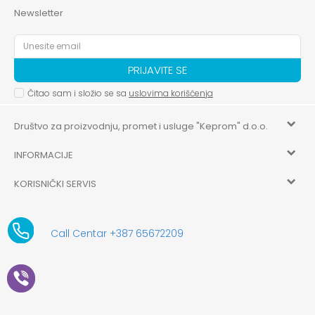
Newsletter
PRIJAVITE SE
Čitao sam i složio se sa
uslovima korišćenja
Društvo za proizvodnju, promet i usluge "Keprom" d.o.o.
INFORMACIJE
HILANDARSKA 32, ISTOČNO NOVO SARAJEVO, ISTOČNO
SARAJEVO
KORISNIČKI SERVIS
O nama
+387 656-72209
Uslovi korišćenja i prodaje
aksaonlinebih@aksabih.ba
Zaposlenje
Call Centar +387 65672209
5514802214205743
Politika privatnosti
Novosti
4403315730009
61-01-0052-11
Kako kupiti
Saradnja
11079253