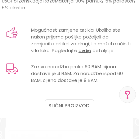
1.5GPol:ŽenskiBoja:RozeMaterijal:90% pamuk/ 5% poliester/
5% elastin
Karakteristika
Vrijednost
Ime/Nadimak
Kategorija
Duksevi
Mogućnost zamjene artikla. Ukoliko ste
nakon prijema pošiljke poželjeli da
BOJA
ROZE
Email
zamjenite artikal za drugi, to možete učiniti
vrlo lako. Pogledajte
ovdje
detaljnije.
Brend
DIRKJE
POL
ŽENSKI
Za sve narudžbe preko 60 BAM cijena
dostave je 4 BAM. Za narudžbe ispod 60
Poruka
BAM, cijena dostave je 9 BAM.
SLIČNI PROIZVODI
POMOĆ PRI KUPOVINI
Za više informacija,
POŠALJI
pomoć i porudžbine
+387 656-72209