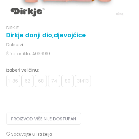
DIRKJE
Dirkje donji dio,djevojčice
Duksevi
Šifra artikla:
A036910
Izaberi veličinu:
1-86
62
68
74
80
31413
PROIZVOD VIŠE NIJE DOSTUPAN
Sačuvajte u listi želja