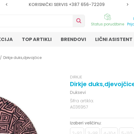
KORISNIČKI SERVIS +387 656-72209
Status porudžbine
Prij
KCIJA
TOP ARTIKLI
BRENDOVI
LIČNI ASISTENT
Dirkje duks,djevojčice
DIRKJE
Dirkje duks,djevojčic
Duksevi
Šifra artikla:
A036957
Izaberi veličinu:
2-92
3-98
4-104
5-110