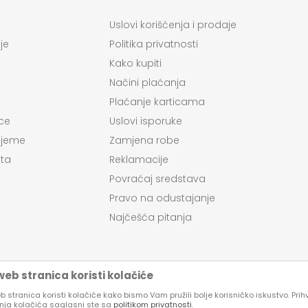
Uslovi korišćenja i prodaje
je
Politika privatnosti
Kako kupiti
Načini plaćanja
Plaćanje karticama
ce
Uslovi isporuke
ijeme
Zamjena robe
ta
Reklamacije
Povraćaj sredstava
Pravo na odustajanje
Najčešća pitanja
eb stranica koristi kolačiće
 stranica koristi kolačiće kako bismo Vam pružili bolje korisničko iskustvo. Pri
enja kolačića saglasni ste sa
politikom privatnosti
.