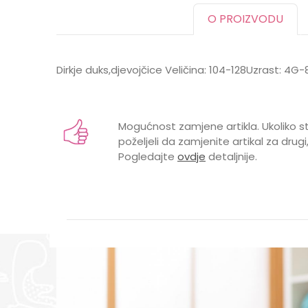
O PROIZVODU
Dirkje duks,djevojčice Veličina: 104-128Uzrast: 4G
Karakteristika
Ime/Nadimak
Kategorija
Mogućnost zamjene artikla. Ukoliko st
BOJA
poželjeli da zamjenite artikal za drugi,
Pogledajte
ovdje
detaljnije.
Brend
Poruka
POL
POŠALJI