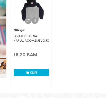
DIRKJE DUKS SA
KAPULJAČOM,DJEVOJČICE-
2-92 2-92
16,20
BAM
KUPI