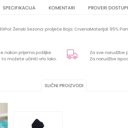
SPECIFIKACIJA
KOMENTARI
PROVERI DOSTUP
-8GPol: Ženski Sezona: proljeće Boja: CrvenaMaterijal: 95% Pa
Vrijednost
Email
Duksevi
e nakon prijema pošiljke
Za sve narudžbe p
CRVENA
 to možete učiniti vrlo lako.
Za narudžbe ispod
DIRKJE
ŽENSKI
SLIČNI PROIZVODI