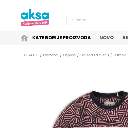
4H!
SIGURNO PLAĆANJE PLATNIM KARTICAMA!
Pretraži sajt
KATEGORIJE PROIZVODA
NOVO
A
AKSA BIH
Proizvodi
Odjeća
Odjeća za djecu
Duksevi