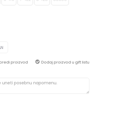
pomoć i porudžbine
+387 656-72209
Radno vreme
Pon-Subota: 09:00-
15:00h
Pišite nam
AN
aksaonlinebih@aksabih.ba
oredi proizvod
Dodaj proizvod u gift listu