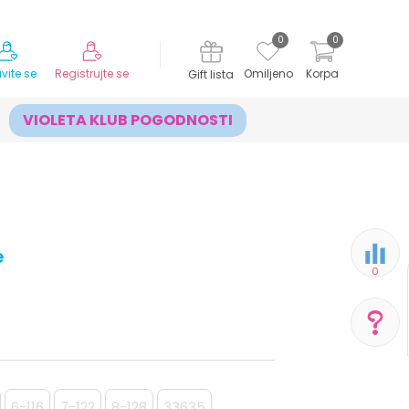
MOGUĆNOST ISPORUKE ZA 24H!
0
0
avite se
Registrujte se
Omiljeno
Korpa
Gift lista
VIOLETA KLUB POGODNOSTI
e
0
POMOĆ PRI KUPOVINI
Za više informacija,
6-116
7-122
8-128
33635