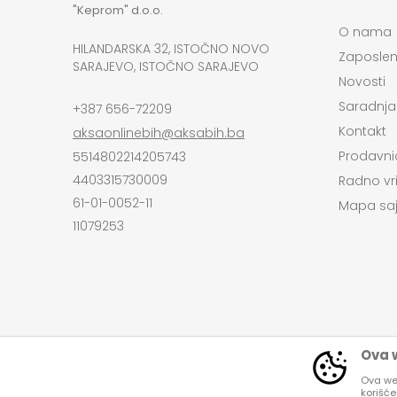
"Keprom" d.o.o.
O nama
HILANDARSKA 32, ISTOČNO NOVO
Zaposlen
SARAJEVO, ISTOČNO SARAJEVO
Novosti
Saradnja
+387 656-72209
Kontakt
aksaonlinebih@aksabih.ba
Prodavni
5514802214205743
4403315730009
Radno vr
61-01-0052-11
Mapa saj
11079253
Ova w
Ova web
korišć