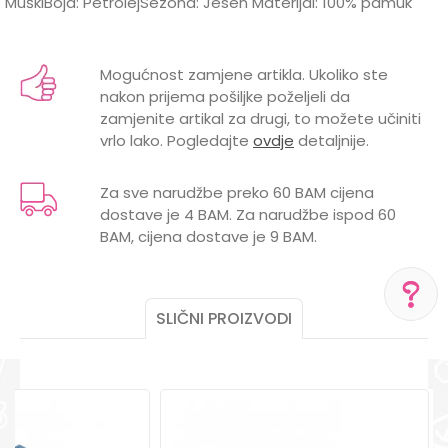
MuškiBoja: PetrolejSezona: Jesen Materijal: 100% pamuk
Karakteristika
Vrijednost
Ime/Nadimak
Kategorija
Duksevi
Mogućnost zamjene artikla. Ukoliko ste
nakon prijema pošiljke poželjeli da
Brend
LILLO&PIPPO
Email
zamjenite artikal za drugi, to možete učiniti
vrlo lako. Pogledajte
ovdje
detaljnije.
Za sve narudžbe preko 60 BAM cijena
dostave je 4 BAM. Za narudžbe ispod 60
Poruka
BAM, cijena dostave je 9 BAM.
SLIČNI PROIZVODI
POMOĆ PRI KUPOVINI
POŠALJI
Za više informacija,
pomoć i porudžbine
+387 656-72209