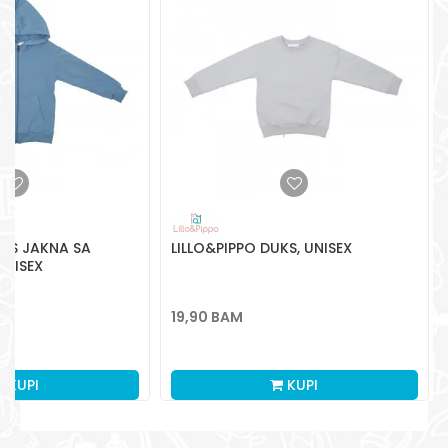
Radno vreme
Pon-Subota: 09:00-
15:00h
Pišite nam
aksaonlinebih@aksabih.ba
UKS JAKNA SA
LILLO&PIPPO DUKS, UNISEX
UNISEX
19,90
BAM
KUPI
KUPI