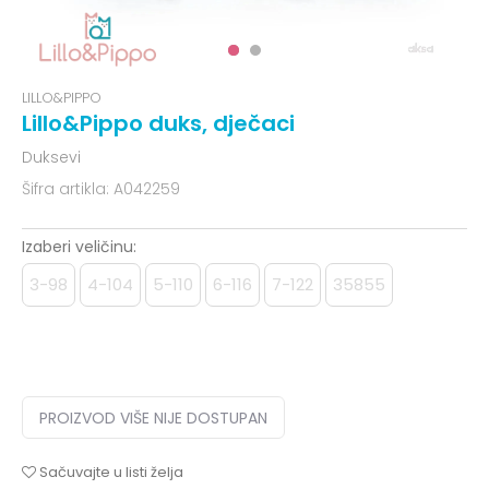
LILLO&PIPPO
Lillo&Pippo duks, dječaci
Duksevi
Šifra artikla:
A042259
Izaberi veličinu:
3-98
4-104
5-110
6-116
7-122
35855
PROIZVOD VIŠE NIJE DOSTUPAN
Sačuvajte u listi želja