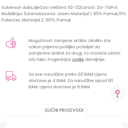
Sulversun duks,dječaci Veličina: 92-122Uzrast: 2G-7GPol:
MuškiBoja: ŠarenaSezona: Jesen Materijal 1: 85% Pamuk,15%
Poliester; Materijal 2: 100% Pamuk
Karakteristika
Vrijednost
Ime/Nadimak
Kategorija
Duksevi
Mogućnost zamjene artikla. Ukoliko ste
nakon prijema pošiljke poželjeli da
BOJA
ŠARENA
Email
zamjenite artikal za drugi, to možete učiniti
vrlo lako. Pogledajte
ovdje
detaljnije.
Brend
SILVER SUN
POL
MUŠKI
Za sve narudžbe preko 60 BAM cijena
dostave je 4 BAM. Za narudžbe ispod 60
Poruka
BAM, cijena dostave je 9 BAM.
POMOĆ PRI KUPOVINI
SLIČNI PROIZVODI
Za više informacija,
pomoć i porudžbine