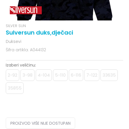
SILVER SUN
Sulversun duks,dječaci
Duksevi
Šifra artikla:
A044132
Izaberi veličinu:
2-92
3-98
4-104
5-110
6-116
7-122
33635
35855
PROIZVOD VIŠE NIJE DOSTUPAN