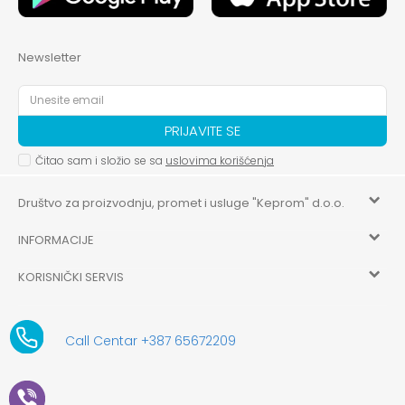
Newsletter
PRIJAVITE SE
Čitao sam i složio se sa
uslovima korišćenja
Društvo za proizvodnju, promet i usluge "Keprom" d.o.o.
INFORMACIJE
HILANDARSKA 32, ISTOČNO NOVO SARAJEVO, ISTOČNO
SARAJEVO
KORISNIČKI SERVIS
O nama
+387 656-72209
Uslovi korišćenja i prodaje
aksaonlinebih@aksabih.ba
Zaposlenje
Call Centar +387 65672209
5514802214205743
Politika privatnosti
Novosti
4403315730009
61-01-0052-11