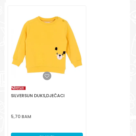
POŠALJI
+387 656-72209
Radno vreme
Pon-Subota: 09:00-
15:00h
Pišite nam
aksaonlinebih@aksabih.ba
SILVERSUN DUKS,DJEČACI
5,70
BAM