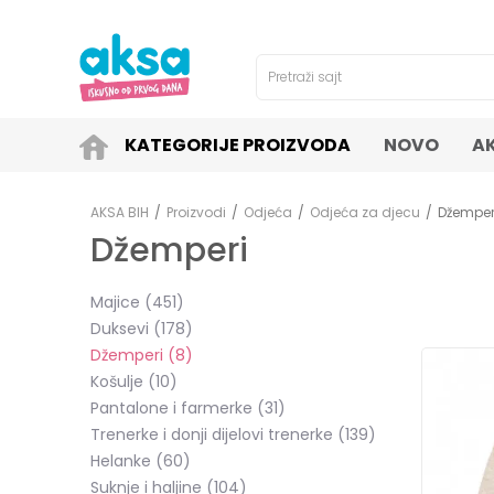
4H!
SIGURNO PLAĆANJE PLATNIM KARTICAMA!
Pretraži sajt
KATEGORIJE PROIZVODA
NOVO
A
AKSA BIH
Proizvodi
Odjeća
Odjeća za djecu
Džemper
Džemperi
Majice
(451)
Duksevi
(178)
Džemperi
(8)
Košulje
(10)
Pantalone i farmerke
(31)
Trenerke i donji dijelovi trenerke
(139)
Helanke
(60)
Suknje i haljine
(104)