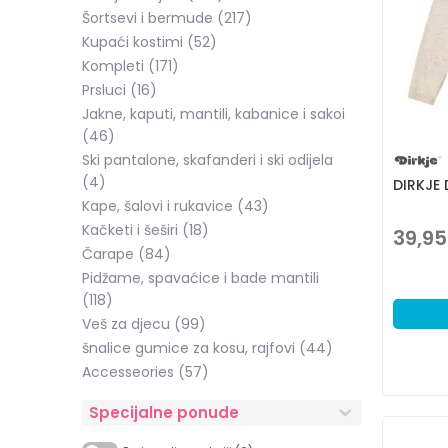
Šortsevi i bermude
(217)
Kupaći kostimi
(52)
Kompleti
(171)
Prsluci
(16)
Jakne, kaputi, mantili, kabanice i sakoi
(46)
Ski pantalone, skafanderi i ski odijela
(4)
DIRKJE
Kape, šalovi i rukavice
(43)
Kačketi i šeširi
(18)
39,95
Čarape
(84)
Pidžame, spavaćice i bade mantili
(118)
Veš za djecu
(99)
šnalice gumice za kosu, rajfovi
(44)
Accesseories
(57)
Specijalne ponude