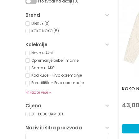
Proizvodi na akciji (0)
Brend
DIRKJE (3)
KOKO NOKO (5)
Kolekcije
Novo u Aksi
Opremanje bebe i mame
Samo u AKSI
Kod kuće - Prvo opremanje
Porodilište - Prvo opremanje
KOKO N
Prikažite više
43,0
Cijena
0 - 1.000 BAM (8)
Naziv ili šifra proizvoda