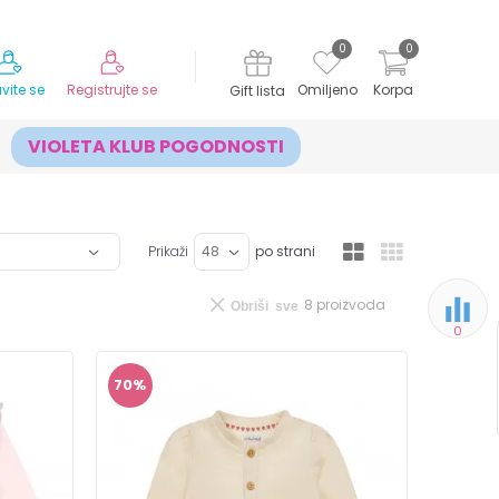
MOGUĆNOST ISPORUKE ZA 24H!
0
0
avite se
Registrujte se
Omiljeno
Korpa
Gift lista
VIOLETA KLUB POGODNOSTI
Prikaži
po strani
8
proizvoda
Obriši sve
0
70
%