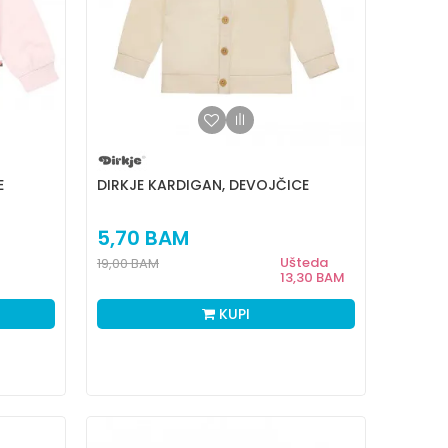
E
DIRKJE KARDIGAN, DEVOJČICE
5,70
BAM
Ušteda
19,00
BAM
13,30
BAM
KUPI