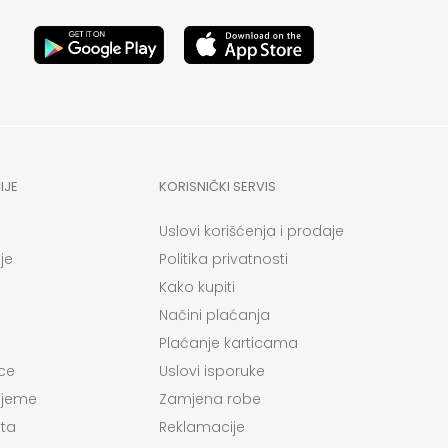
IJE
KORISNIČKI SERVIS
Uslovi korišćenja i prodaje
je
Politika privatnosti
Kako kupiti
Načini plaćanja
Plaćanje karticama
ce
Uslovi isporuke
ijeme
Zamjena robe
ta
Reklamacije