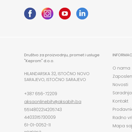
Društvo za proizvodnju, promet i usluge
INFORMAC
"Keprom" d.o.o.
O nama
HILANDARSKA 32, ISTOČNO NOVO
Zaposlen
SARAJEVO, ISTOČNO SARAJEVO
Novosti
Saradnja
+387 656-72209
Kontakt
aksaonlinebih@aksabih.ba
Prodavni
5514802214205743
4403315730009
Radno vr
61-01-0052-11
Mapa saj