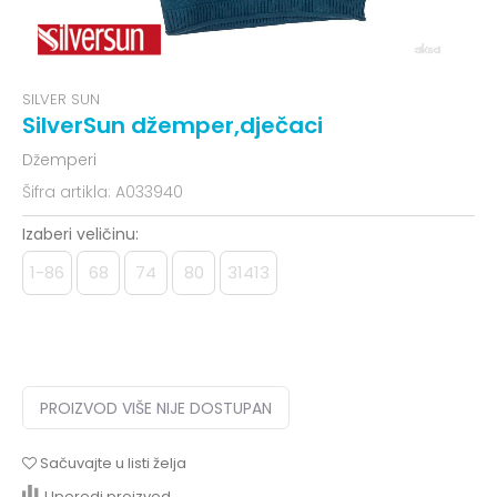
SILVER SUN
SilverSun džemper,dječaci
Džemperi
Šifra artikla:
A033940
Izaberi veličinu:
1-86
68
74
80
31413
PROIZVOD VIŠE NIJE DOSTUPAN
Sačuvajte u listi želja
Uporedi proizvod