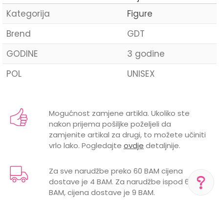
Kategorija
Figure
Brend
GDT
GODINE
3 godine
POL
UNISEX
Ime/Nadimak
Mogućnost zamjene artikla. Ukoliko ste
nakon prijema pošiljke poželjeli da
Email
zamjenite artikal za drugi, to možete učiniti
vrlo lako. Pogledajte
ovdje
detaljnije.
Za sve narudžbe preko 60 BAM cijena
dostave je 4 BAM. Za narudžbe ispod 60
Poruka
BAM, cijena dostave je 9 BAM.
POMOĆ PRI KUPOVINI