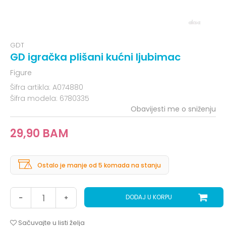
GDT
GD igračka plišani kućni ljubimac
Figure
Šifra artikla:
A074880
Šifra modela:
6780335
Obavijesti me o sniženju
29,90
BAM
Ostalo je manje od 5 komada na stanju
DODAJ U KORPU
Sačuvajte u listi želja