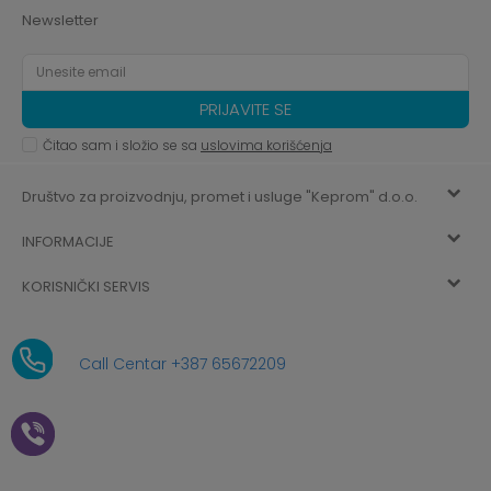
Newsletter
PRIJAVITE SE
Čitao sam i složio se sa
uslovima korišćenja
Društvo za proizvodnju, promet i usluge "Keprom" d.o.o.
INFORMACIJE
HILANDARSKA 32, ISTOČNO NOVO SARAJEVO, ISTOČNO
SARAJEVO
KORISNIČKI SERVIS
O nama
+387 656-72209
Uslovi korišćenja i prodaje
aksaonlinebih@aksabih.ba
Zaposlenje
Call Centar +387 65672209
5514802214205743
Politika privatnosti
Novosti
4403315730009
61-01-0052-11
Kako kupiti
Saradnja
11079253