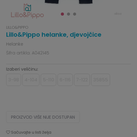
LILLO&PIPPO
Lillo&Pippo helanke, djevojčice
Helanke
Šifra artikla:
A042145
Izaberi veličinu:
3-98
4-104
5-110
6-116
7-122
35855
PROIZVOD VIŠE NIJE DOSTUPAN
Sačuvajte u listi želja