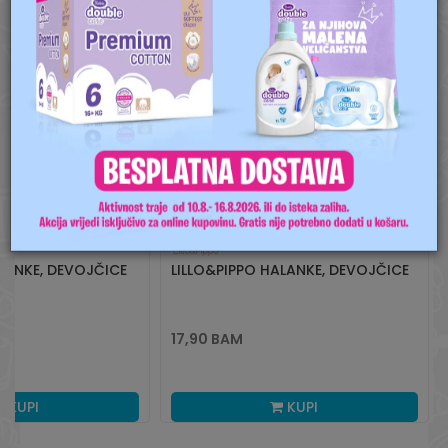
Radno vreme
Pon-Subota: 09:00-
15:00h
Pišite nam
aksaonlinebih@aksabih.ba
ELANKE, DEVOJČICE
LILLO&PIPPO HALANKE, DEVOJČICE
17,90
BAM
KUPI
KUPI