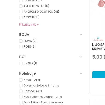
AKSA EDU (5)
AMEK TOYS LTD (6)
ANDRONI GIOCATTOLI (41)
APSOLUT (1)
Prikažite više
BOJA
PLAVA (2)
LILLO&P
ROZE (2)
KREVET
5,00
POL
UNISEX (1)
Kolekcije
Novo u Aksi
Opremanje bebe i mame
Samo u AKSI
Kod kuće - Prvo opremanje
Porodilište - Prvo opremanje