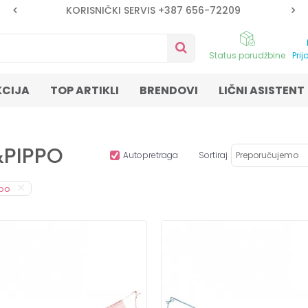
KORISNIČKI SERVIS +387 656-72209
Status porudžbine
Prij
KCIJA
TOP ARTIKLI
BRENDOVI
LIČNI ASISTENT
O&PIPPO
Autopretraga
Sortiraj
ppo