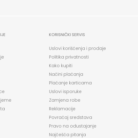
IJE
KORISNIČKI SERVIS
Uslovi korišćenja i prodaje
je
Politika privatnosti
Kako kupiti
Načini plaćanja
Plaćanje karticama
ce
Uslovi isporuke
ijeme
Zamjena robe
ta
Reklamacije
Povraćaj sredstava
Pravo na odustajanje
Najčešća pitanja