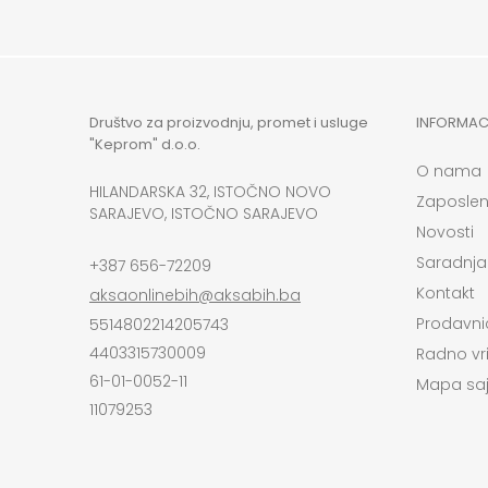
Društvo za proizvodnju, promet i usluge
INFORMAC
"Keprom" d.o.o.
O nama
HILANDARSKA 32, ISTOČNO NOVO
Zaposlen
SARAJEVO, ISTOČNO SARAJEVO
Novosti
Saradnja
+387 656-72209
Kontakt
aksaonlinebih@aksabih.ba
Prodavni
5514802214205743
4403315730009
Radno vr
61-01-0052-11
Mapa saj
11079253