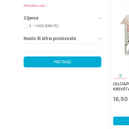
Prikažite više
Cijena
0 - 1.000 BAM (5)
Naziv ili šifra proizvoda
PRETRAŽI
LILLO&P
KREVET
16,50