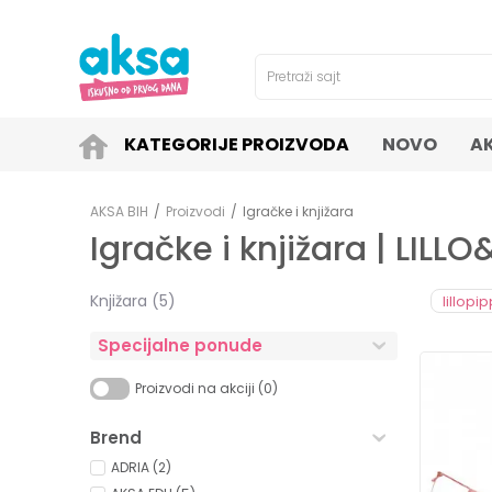
4H!
SIGURNO PLAĆANJE PLATNIM KARTICAMA!
Pretraži sajt
KATEGORIJE PROIZVODA
NOVO
A
AKSA BIH
Proizvodi
Igračke i knjižara
Igračke i knjižara | LILL
Knjižara
(5)
lillopi
Specijalne ponude
Proizvodi na akciji (0)
Brend
ADRIA (2)