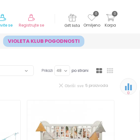
MOGUĆNOST ISPORUKE ZA 24H!
0
0
avite se
Registrujte se
Omiljeno
Korpa
Gift lista
VIOLETA KLUB POGODNOSTI
Prikaži
po strani
5
proizvoda
Obriši sve
0