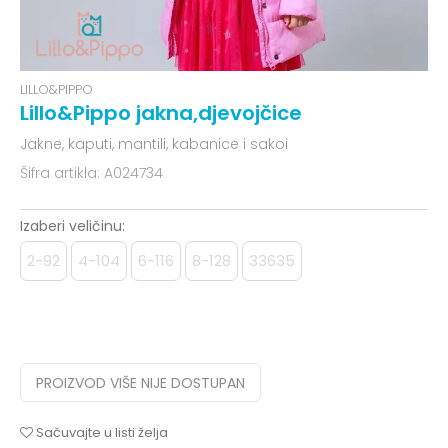
LILLO&PIPPO
Lillo&Pippo jakna,djevojčice
Jakne, kaputi, mantili, kabanice i sakoi
Šifra artikla:
A024734
Izaberi veličinu:
2-92
4-104
6-116
8-128
33635
PROIZVOD VIŠE NIJE DOSTUPAN
Sačuvajte u listi želja