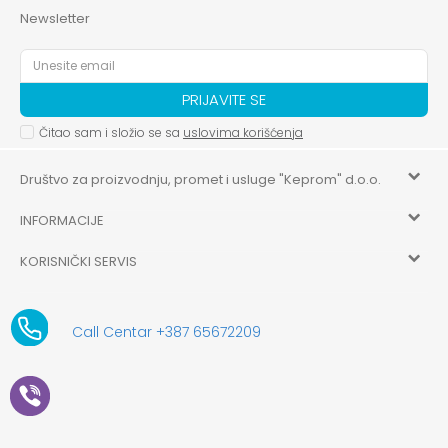
Newsletter
PRIJAVITE SE
Čitao sam i složio se sa
uslovima korišćenja
Društvo za proizvodnju, promet i usluge "Keprom" d.o.o.
INFORMACIJE
HILANDARSKA 32, ISTOČNO NOVO SARAJEVO, ISTOČNO
SARAJEVO
KORISNIČKI SERVIS
O nama
+387 656-72209
Uslovi korišćenja i prodaje
aksaonlinebih@aksabih.ba
Zaposlenje
Call Centar +387 65672209
5514802214205743
Politika privatnosti
Novosti
4403315730009
61-01-0052-11
Kako kupiti
Saradnja
11079253