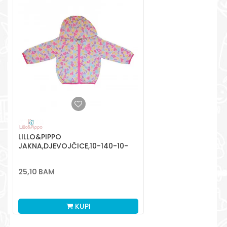
Radno vreme
Pon-Subota: 09:00-
15:00h
Pišite nam
aksaonlinebih@aksabih.ba
LILLO&PIPPO
JAKNA,DJEVOJČICE,10-140-10-
140 10-140
25,10
BAM
KUPI