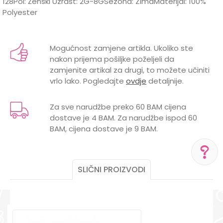
128Pol: Ženski Uzrast: 2G-8GSezona: ZimaMaterijal: 100%
Polyester
Karakteristika
Vrijednost
Ime/Nadimak
Jakne, kaputi, mantili, kabanice i
Kategorija
Mogućnost zamjene artikla. Ukoliko ste
sakoi
nakon prijema pošiljke poželjeli da
Email
zamjenite artikal za drugi, to možete učiniti
Brend
LILLO&PIPPO
vrlo lako. Pogledajte
ovdje
detaljnije.
2 godine, 4 godine, 6 godina, 8
GODINE
godina
Za sve narudžbe preko 60 BAM cijena
dostave je 4 BAM. Za narudžbe ispod 60
Poruka
POL
ŽENSKI
BAM, cijena dostave je 9 BAM.
UZRAST
DECA
SLIČNI PROIZVODI
POMOĆ PRI KUPOVINI
Za više informacija,
POŠALJI
pomoć i porudžbine
+387 656-72209