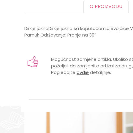
O PROIZVODU
Dirkje jaknaDirkje jakna sa kapuljačom,djevojčice 
Pamuk Održavanje: Pranje na 30°
Karakteristika
Vrijednos
Ime/Nadimak
Kategorija
Jakne, kap
Mogućnost zamjene artikla. Ukoliko st
Brend
DIRKJE
poželjeli da zamjenite artikal za drugi,
Pogledajte
ovdje
detaljnije.
GODINE
2 godine,
Poruka
POL
ŽENSKI
POŠALJI