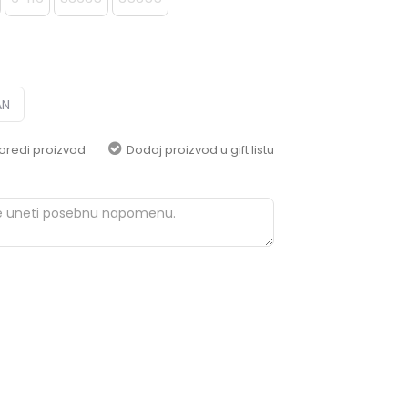
pomoć i porudžbine
+387 656-72209
Radno vreme
Pon-Subota: 09:00-
15:00h
AN
Pišite nam
oredi proizvod
Dodaj proizvod u gift listu
aksaonlinebih@aksabih.ba