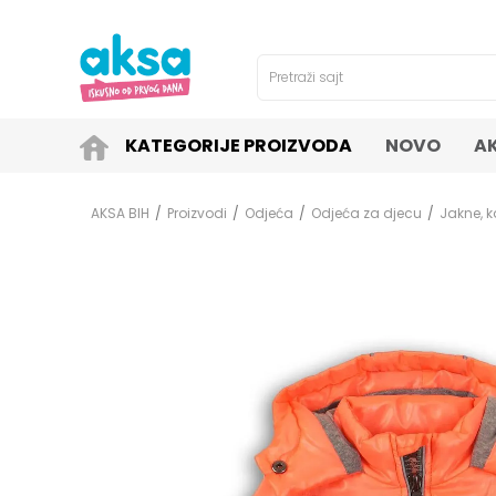
4H!
SIGURNO PLAĆANJE PLATNIM KARTICAMA!
Pretraži sajt
KATEGORIJE PROIZVODA
NOVO
A
AKSA BIH
Proizvodi
Odjeća
Odjeća za djecu
Jakne, k