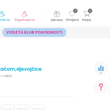
MOGUĆNOST ISPORUKE ZA 24H!
0
0
avite se
Registrujte se
Omiljeno
Korpa
Gift lista
VIOLETA KLUB POGODNOSTI
ljačom,djevojčice
0
 i sakoi
POMOĆ PRI KUPOVINI
Za više informacija,
6-116
33635
35855