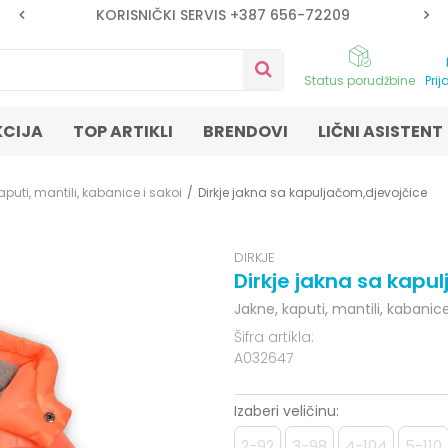
KORISNIČKI SERVIS +387 656-72209
Status porudžbine
Prij
KCIJA
TOP ARTIKLI
BRENDOVI
LIČNI ASISTENT
aputi, mantili, kabanice i sakoi
Dirkje jakna sa kapuljačom,djevojčice
DIRKJE
Dirkje jakna sa kapu
Jakne, kaputi, mantili, kabanice
Šifra artikla:
A032647
Izaberi veličinu:
2-92
3-98
4-104
5-110