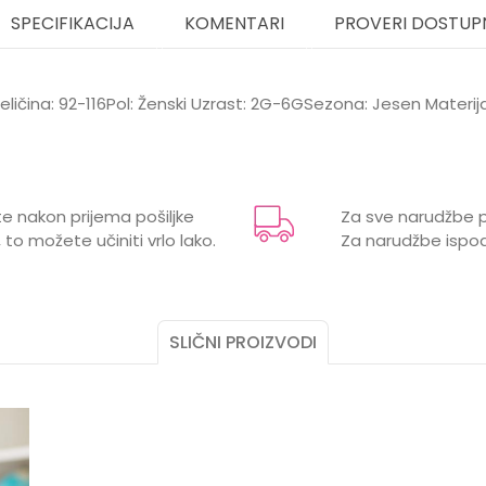
SPECIFIKACIJA
KOMENTARI
PROVERI DOSTUP
Veličina: 92-116Pol: Ženski Uzrast: 2G-6GSezona: Jesen Materi
t
Email
uti, mantili, kabanice i sakoi
e nakon prijema pošiljke
Za sve narudžbe p
 to možete učiniti vrlo lako.
Za narudžbe ispod
 3 godine, 4 godine, 5 godina, 6 godina
SLIČNI PROIZVODI