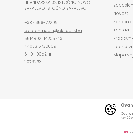
HILANDARSKA 32, ISTOČNO NOVO
Zaposlen
SARAJEVO, ISTOČNO SARAJEVO
Novosti
Saradnja
+387 656-72209
Kontakt
aksaonlinebih@aksabih.ba
Prodavni
5514802214205743
4403315730009
Radno vr
61-01-0052-11
Mapa saj
11079253
Ova w
Ova web
korišć
Nastojimo da budemo što precizniji u opi
Svi artikli pri