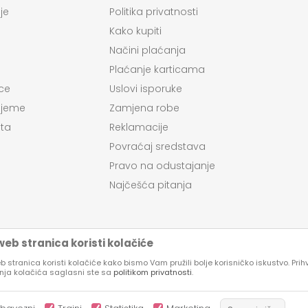
je
Politika privatnosti
Kako kupiti
Načini plaćanja
Plaćanje karticama
ce
Uslovi isporuke
ijeme
Zamjena robe
ta
Reklamacije
Povraćaj sredstava
Pravo na odustajanje
Najčešća pitanja
eb stranica koristi kolačiće
 stranica koristi kolačiće kako bismo Vam pružili bolje korisničko iskustvo. Pri
enja kolačića saglasni ste sa
politikom privatnosti
.
su proizvoda, prikazu slika i samih cena, ali ne možemo garantovati da su
kazani na sajtu su deo naše ponude, ali ne podrazumeva da su dostupni u 