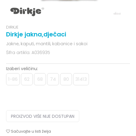
DIRKJE
Dirkje jakna,dječaci
Jakne, kaputi, mantili, kabanice i sakoi
Šifra artikla:
A036935
Izaberi veličinu:
1-86
62
68
74
80
31413
PROIZVOD VIŠE NIJE DOSTUPAN
Sačuvajte u listi želja