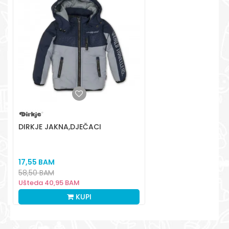
Radno vreme
Pon-Subota: 09:00-
15:00h
Pišite nam
aksaonlinebih@aksabih.ba
DIRKJE JAKNA,DJEČACI
17,55
BAM
58,50
BAM
Ušteda
40,95
BAM
KUPI