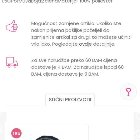
1.5GPol:MuškiBoja:ZelenaMaterijal: 100% poliester
Karakteristika
Vrijednost
Ime/Nadimak
Jakne, kaputi, mantili, kabanice i
Kategorija
Mogućnost zamjene artikla. Ukoliko ste
sakoi
nakon prijema pošiljke poželjeli da
Email
zamjenite artikal za drugi, to možete učiniti
BOJA
ZELENA
vrlo lako. Pogledajte
ovdje
detaljnije.
Brend
DIRKJE
Za sve narudžbe preko 60 BAM cijena
POL
MUŠKI
dostave je 4 BAM. Za narudžbe ispod 60
Poruka
BAM, cijena dostave je 9 BAM.
SLIČNI PROIZVODI
POMOĆ PRI KUPOVINI
POŠALJI
Za više informacija,
pomoć i porudžbine
+387 656-72209
70
%