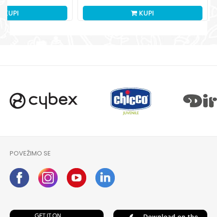
KUPI
KUPI
POVEŽIMO SE