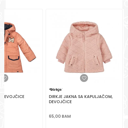
+387 656-72209
POŠALJI
Radno vreme
Pon-Subota: 09:00-
15:00h
Pišite nam
aksaonlinebih@aksabih.ba
 DJEVOJČICE
DIRKJE JAKNA SA KAPULJAČOM,
DEVOJČICE
65,00
BAM