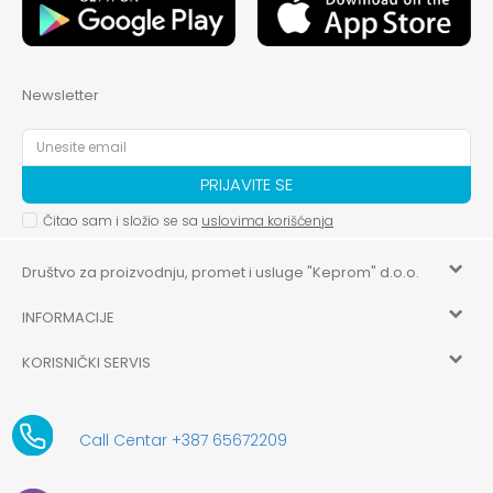
Newsletter
PRIJAVITE SE
Čitao sam i složio se sa
uslovima korišćenja
Društvo za proizvodnju, promet i usluge "Keprom" d.o.o.
INFORMACIJE
HILANDARSKA 32, ISTOČNO NOVO SARAJEVO, ISTOČNO
SARAJEVO
KORISNIČKI SERVIS
O nama
+387 656-72209
Uslovi korišćenja i prodaje
aksaonlinebih@aksabih.ba
Zaposlenje
Call Centar +387 65672209
5514802214205743
Politika privatnosti
Novosti
4403315730009