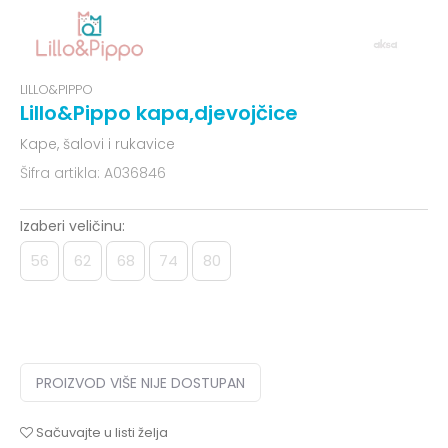
LILLO&PIPPO
Lillo&Pippo kapa,djevojčice
Kape, šalovi i rukavice
Šifra artikla:
A036846
Izaberi veličinu:
56
62
68
74
80
PROIZVOD VIŠE NIJE DOSTUPAN
Sačuvajte u listi želja