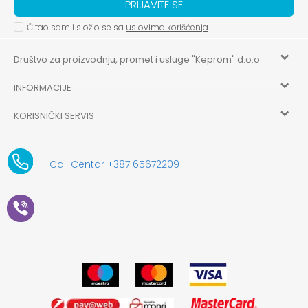
PRIJAVITE SE
Čitao sam i složio se sa
uslovima korišćenja
Društvo za proizvodnju, promet i usluge "Keprom" d.o.o.
INFORMACIJE
HILANDARSKA 32, ISTOČNO NOVO SARAJEVO, ISTOČNO
SARAJEVO
KORISNIČKI SERVIS
O nama
+387 656-72209
Uslovi korišćenja i prodaje
aksaonlinebih@aksabih.ba
Zaposlenje
Call Centar +387 65672209
5514802214205743
Politika privatnosti
Novosti
4403315730009
61-01-0052-11
Kako kupiti
Saradnja
11079253
Načini plaćanja
Kontakt
Plaćanje karticama
Prodavnice