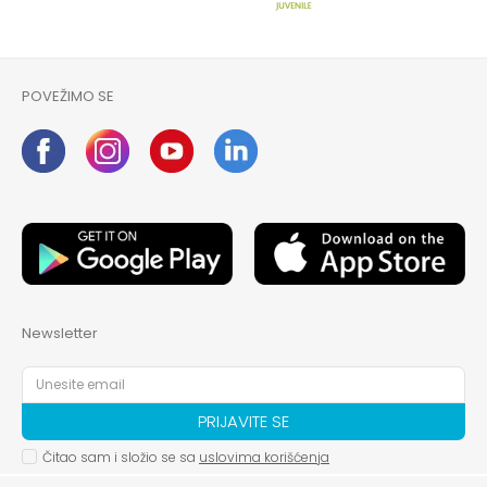
POVEŽIMO SE
Newsletter
PRIJAVITE SE
Čitao sam i složio se sa
uslovima korišćenja