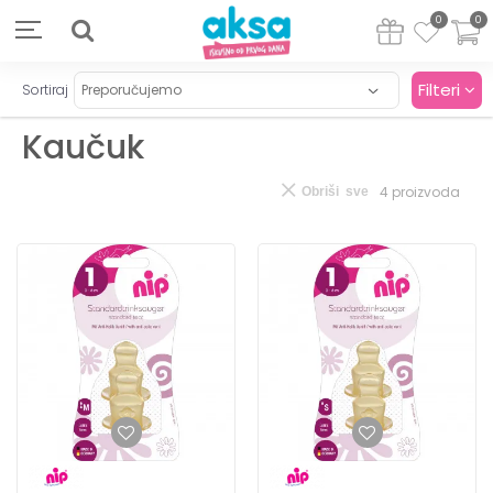
0
0
Filteri
Sortiraj
Kaučuk
4
proizvoda
Obriši sve