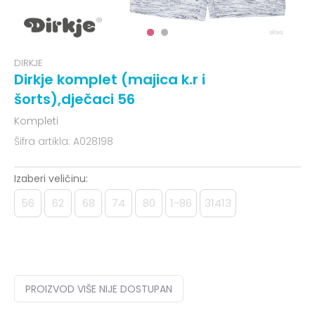
DIRKJE
Dirkje komplet (majica k.r i
šorts),dječaci 56
Kompleti
Šifra artikla:
A028198
Izaberi veličinu:
56
62
68
74
80
1-86
31413
PROIZVOD VIŠE NIJE DOSTUPAN