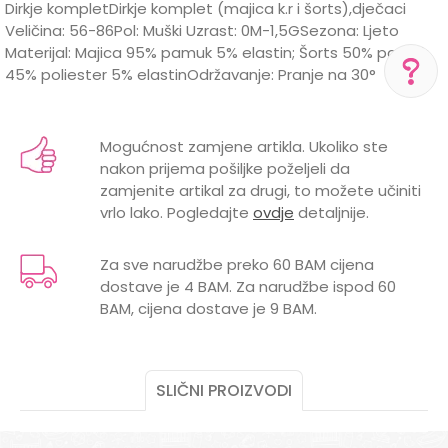
Dirkje kompletDirkje komplet (majica k.r i šorts),dječaci
Veličina: 56-86Pol: Muški Uzrast: 0M-1,5GSezona: Ljeto
Materijal: Majica 95% pamuk 5% elastin; Šorts 50% pamuk
45% poliester 5% elastinOdržavanje: Pranje na 30°
Karakteristika
Vrijednost
Ime/Nadimak
POMOĆ PRI KUPOVINI
Kategorija
Kompleti
Mogućnost zamjene artikla. Ukoliko ste
Za više informacija,
nakon prijema pošiljke poželjeli da
Brend
DIRKJE
pomoć i porudžbine
Email
zamjenite artikal za drugi, to možete učiniti
+387 656-72209
vrlo lako. Pogledajte
ovdje
detaljnije.
0 mjeseci, 1 godina, 1,5 godina, 3
Radno vreme
GODINE
mjeseci, 6 mjeseci, 9 mjeseci
Pon-Subota: 09:00-
15:00h
Za sve narudžbe preko 60 BAM cijena
MATERIJAL
PAMUK
dostave je 4 BAM. Za narudžbe ispod 60
Poruka
BAM, cijena dostave je 9 BAM.
Pišite nam
POL
MUŠKI
aksaonlinebih@aksabih.ba
VRSTA
DVODELNI
SLIČNI PROIZVODI