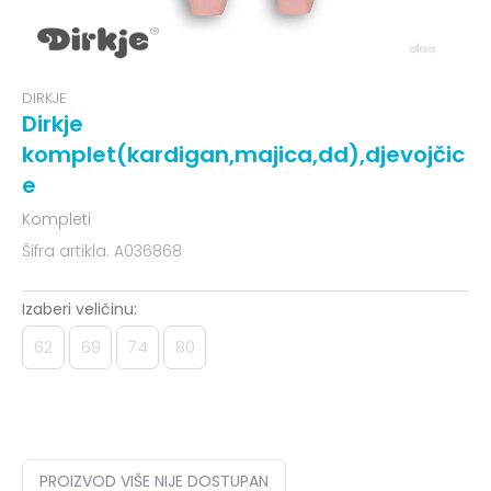
DIRKJE
Dirkje
komplet(kardigan,majica,dd),djevojčic
e
Kompleti
Šifra artikla:
A036868
Izaberi veličinu:
62
68
74
80
PROIZVOD VIŠE NIJE DOSTUPAN