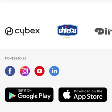
POŠALJI
POVEŽIMO SE