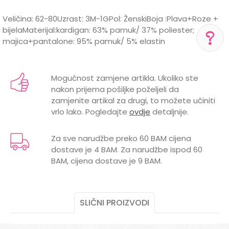
Veličina: 62-80Uzrast: 3M-1GPol: ŽenskiBoja :Plava+Roze +
bijelaMaterijal:kardigan: 63% pamuk/ 37% poliester;
majica+pantalone: 95% pamuk/ 5% elastin
Karakteristika
Vrijednost
Ime/Nadimak
POMOĆ PRI KUPOVINI
Kategorija
Kompleti
Mogućnost zamjene artikla. Ukoliko ste
Za više informacija,
nakon prijema pošiljke poželjeli da
pomoć i porudžbine
BOJA
ROZE
Email
zamjenite artikal za drugi, to možete učiniti
+387 656-72209
vrlo lako. Pogledajte
ovdje
detaljnije.
Brend
DIRKJE
Radno vreme
Pon-Subota: 09:00-
POL
ŽENSKI
15:00h
Za sve narudžbe preko 60 BAM cijena
dostave je 4 BAM. Za narudžbe ispod 60
Poruka
Pišite nam
BAM, cijena dostave je 9 BAM.
aksaonlinebih@aksabih.ba
SLIČNI PROIZVODI