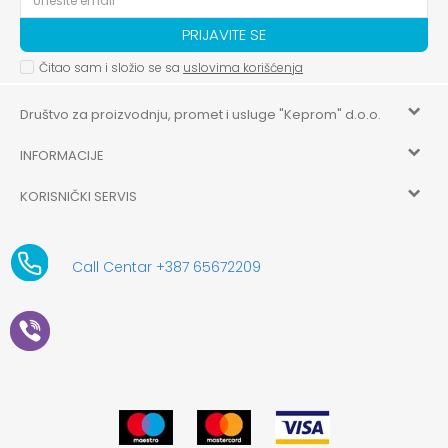
PRIJAVITE SE
Čitao sam i složio se sa
uslovima korišćenja
Društvo za proizvodnju, promet i usluge "Keprom" d.o.o.
INFORMACIJE
HILANDARSKA 32, ISTOČNO NOVO SARAJEVO, ISTOČNO
SARAJEVO
KORISNIČKI SERVIS
O nama
+387 656-72209
Uslovi korišćenja i prodaje
aksaonlinebih@aksabih.ba
Zaposlenje
Call Centar +387 65672209
5514802214205743
Politika privatnosti
Novosti
4403315730009
61-01-0052-11
Kako kupiti
Saradnja
11079253
Načini plaćanja
Kontakt
Plaćanje karticama
Prodavnice