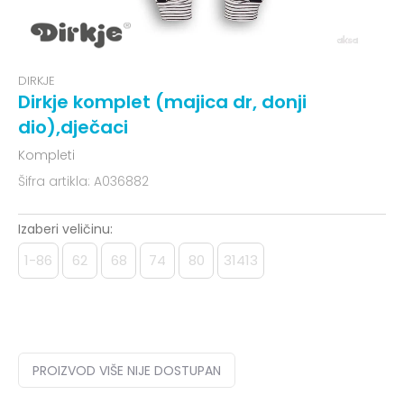
DIRKJE
Dirkje komplet (majica dr, donji
dio),dječaci
Kompleti
Šifra artikla:
A036882
Izaberi veličinu:
1-86
62
68
74
80
31413
PROIZVOD VIŠE NIJE DOSTUPAN