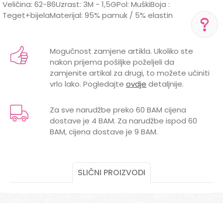
Veličina: 62-86Uzrast: 3M - 1,5GPol: MuškiBoja :
Teget+bijelaMaterijal: 95% pamuk / 5% elastin
Karakteristika
Vrijednost
Ime/Nadimak
Kategorija
Kompleti
Mogućnost zamjene artikla. Ukoliko ste
POMOĆ PRI KUPOVINI
nakon prijema pošiljke poželjeli da
BOJA
TEGET
Email
Za više informacija,
zamjenite artikal za drugi, to možete učiniti
pomoć i porudžbine
vrlo lako. Pogledajte
ovdje
detaljnije.
Brend
DIRKJE
+387 656-72209
Radno vreme
POL
MUŠKI
Za sve narudžbe preko 60 BAM cijena
Pon-Subota: 09:00-
15:00h
dostave je 4 BAM. Za narudžbe ispod 60
Poruka
BAM, cijena dostave je 9 BAM.
Pišite nam
aksaonlinebih@aksabih.ba
SLIČNI PROIZVODI
POŠALJI