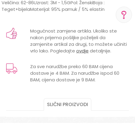
Veličina: 62-86Uzrast: 3M - 1,5GPol: ŽenskiBoja :
Teget+bijelaMaterijal: 95% pamuk / 5% elastin
Karakteristika
Vrijednost
Ime/Nadimak
Kategorija
Kompleti
Mogućnost zamjene artikla. Ukoliko ste
POMOĆ PRI KUPOVINI
nakon prijema pošiljke poželjeli da
BOJA
TEGET
Email
Za više informacija,
zamjenite artikal za drugi, to možete učiniti
pomoć i porudžbine
vrlo lako. Pogledajte
ovdje
detaljnije.
Brend
DIRKJE
+387 656-72209
Radno vreme
POL
ŽENSKI
Za sve narudžbe preko 60 BAM cijena
Pon-Subota: 09:00-
15:00h
dostave je 4 BAM. Za narudžbe ispod 60
Poruka
BAM, cijena dostave je 9 BAM.
Pišite nam
aksaonlinebih@aksabih.ba
SLIČNI PROIZVODI
POŠALJI