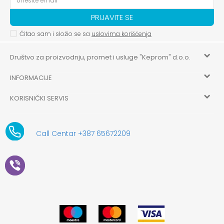
PRIJAVITE SE
Čitao sam i složio se sa
uslovima korišćenja
Društvo za proizvodnju, promet i usluge "Keprom" d.o.o.
INFORMACIJE
HILANDARSKA 32, ISTOČNO NOVO SARAJEVO, ISTOČNO
SARAJEVO
KORISNIČKI SERVIS
O nama
+387 656-72209
Uslovi korišćenja i prodaje
aksaonlinebih@aksabih.ba
Zaposlenje
Call Centar +387 65672209
5514802214205743
Politika privatnosti
Novosti
4403315730009
61-01-0052-11
Kako kupiti
Saradnja
11079253
Načini plaćanja
Kontakt
Plaćanje karticama
Prodavnice