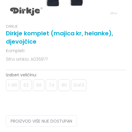
DIRKJE
Dirkje komplet (majica kr, helanke),
djevojčice
Kompleti
Šifra artikla:
A036877
Izaberi veličinu:
1-86
62
68
74
80
31413
PROIZVOD VIŠE NIJE DOSTUPAN