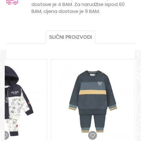
dostave je 4 BAM. Za narudžbe ispod 60
POMOĆ PRI KUPOVINI
Poruka
BAM, cijena dostave je 9 BAM.
Za više informacija,
pomoć i porudžbine
+387 656-72209
SLIČNI PROIZVODI
Radno vreme
Pon-Subota: 09:00-
15:00h
POŠALJI
Pišite nam
aksaonlinebih@aksabih.ba