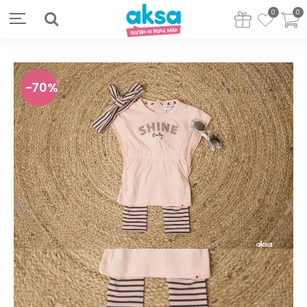
0
0
70
%