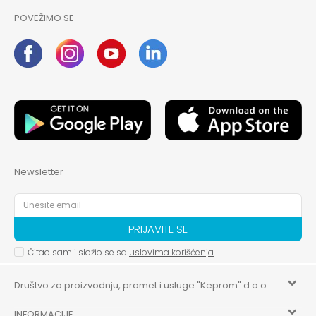
POVEŽIMO SE
Newsletter
PRIJAVITE SE
Čitao sam i složio se sa
uslovima korišćenja
Društvo za proizvodnju, promet i usluge "Keprom" d.o.o.
INFORMACIJE