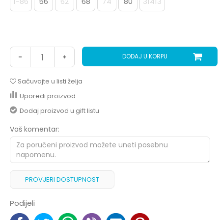
1-86
56
62
68
74
80
31413
DODAJ U KORPU
Sačuvajte u listi želja
Uporedi proizvod
Dodaj proizvod u gift listu
Vaš komentar:
PROVJERI DOSTUPNOST
Podijeli