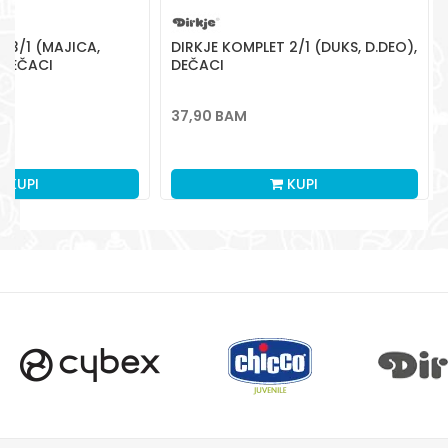
 3/1 (MAJICA,
DIRKJE KOMPLET 2/1 (DUKS, D.DEO),
DJEČACI
DEČACI
37,90
BAM
KUPI
KUPI