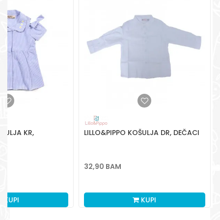
Radno vreme
Pon-Subota: 09:00-
15:00h
Pišite nam
aksaonlinebih@aksabih.ba
ŠULJA KR,
LILLO&PIPPO KOŠULJA DR, DEČACI
32,90
BAM
M
KUPI
KUPI