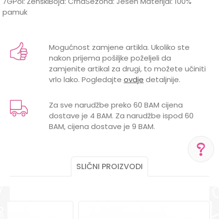
7GPol: ŽenskiBoja: CrnaSezona: Jesen Materijal: 100%
pamuk
Karakteristika
Vrijednost
Ime/Nadimak
Kategorija
Košulje
Mogućnost zamjene artikla. Ukoliko ste
nakon prijema pošiljke poželjeli da
Brend
LILLO&PIPPO
Email
zamjenite artikal za drugi, to možete učiniti
vrlo lako. Pogledajte
ovdje
detaljnije.
Za sve narudžbe preko 60 BAM cijena
dostave je 4 BAM. Za narudžbe ispod 60
Poruka
BAM, cijena dostave je 9 BAM.
SLIČNI PROIZVODI
POMOĆ PRI KUPOVINI
Za više informacija,
POŠALJI
pomoć i porudžbine
+387 656-72209