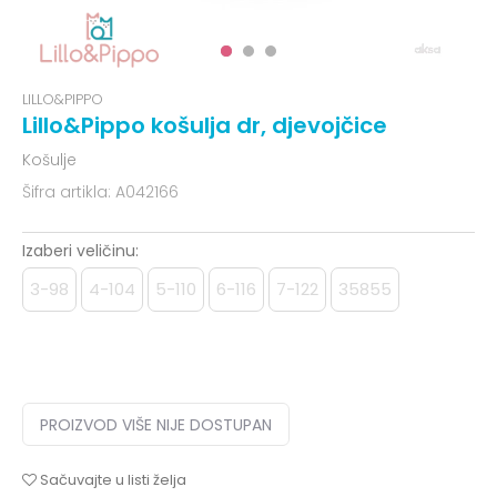
LILLO&PIPPO
Lillo&Pippo košulja dr, djevojčice
Košulje
Šifra artikla:
A042166
Izaberi veličinu:
3-98
4-104
5-110
6-116
7-122
35855
PROIZVOD VIŠE NIJE DOSTUPAN
Sačuvajte u listi želja