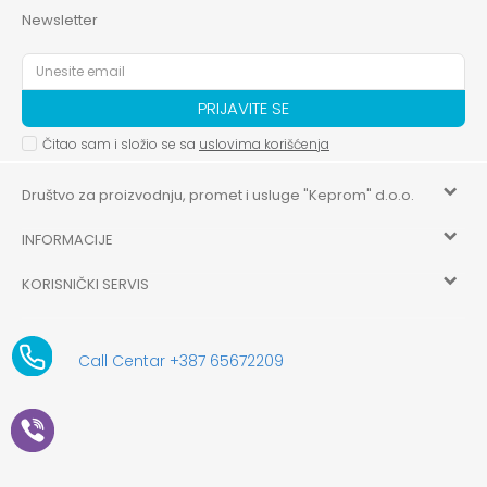
Newsletter
PRIJAVITE SE
Čitao sam i složio se sa
uslovima korišćenja
Društvo za proizvodnju, promet i usluge "Keprom" d.o.o.
INFORMACIJE
HILANDARSKA 32, ISTOČNO NOVO SARAJEVO, ISTOČNO
SARAJEVO
KORISNIČKI SERVIS
O nama
+387 656-72209
Uslovi korišćenja i prodaje
aksaonlinebih@aksabih.ba
Zaposlenje
Call Centar +387 65672209
5514802214205743
Politika privatnosti
Novosti
4403315730009
61-01-0052-11
Kako kupiti
Saradnja
11079253