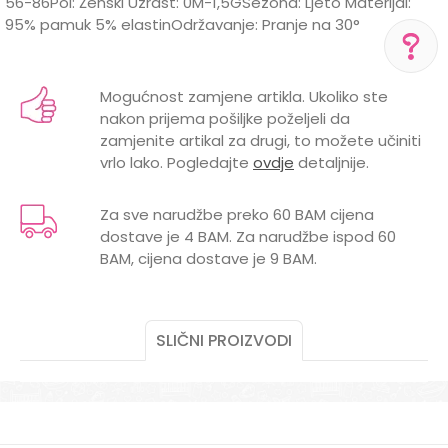
56-86Pol: Ženski Uzrast: 0M-1,5GSezona: Ljeto Materijal:
95% pamuk 5% elastinOdržavanje: Pranje na 30°
Karakteristika
Vrijednost
Ime/Nadimak
Kategorija
Majice
Mogućnost zamjene artikla. Ukoliko ste
POMOĆ PRI KUPOVINI
nakon prijema pošiljke poželjeli da
Brend
DIRKJE
Email
Za više informacija,
zamjenite artikal za drugi, to možete učiniti
pomoć i porudžbine
vrlo lako. Pogledajte
ovdje
detaljnije.
0 mjeseci, 1 godina, 1,5 godina, 3
+387 656-72209
GODINE
mjeseci, 6 mjeseci, 9 mjeseci
Radno vreme
Za sve narudžbe preko 60 BAM cijena
Pon-Subota: 09:00-
MATERIJAL
PAMUK
dostave je 4 BAM. Za narudžbe ispod 60
15:00h
Poruka
BAM, cijena dostave je 9 BAM.
POL
ŽENSKI
Pišite nam
aksaonlinebih@aksabih.ba
VRSTA
KRATAK RUKAV
SLIČNI PROIZVODI
POŠALJI