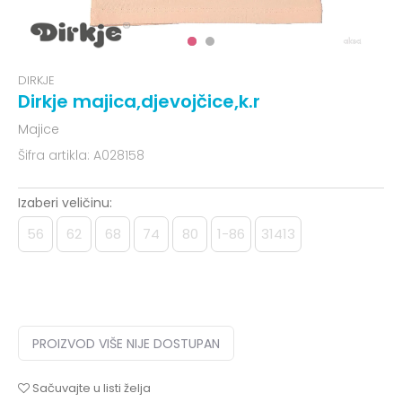
DIRKJE
Dirkje majica,djevojčice,k.r
Majice
Šifra artikla:
A028158
Izaberi veličinu:
56
62
68
74
80
1-86
31413
PROIZVOD VIŠE NIJE DOSTUPAN
Sačuvajte u listi želja