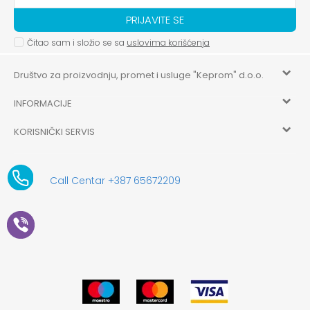
PRIJAVITE SE
Čitao sam i složio se sa
uslovima korišćenja
Društvo za proizvodnju, promet i usluge "Keprom" d.o.o.
INFORMACIJE
HILANDARSKA 32, ISTOČNO NOVO SARAJEVO, ISTOČNO
SARAJEVO
KORISNIČKI SERVIS
O nama
+387 656-72209
Uslovi korišćenja i prodaje
aksaonlinebih@aksabih.ba
Zaposlenje
Call Centar +387 65672209
5514802214205743
Politika privatnosti
Novosti
4403315730009
61-01-0052-11
Kako kupiti
Saradnja
11079253
Načini plaćanja
Kontakt
Plaćanje karticama
Prodavnice