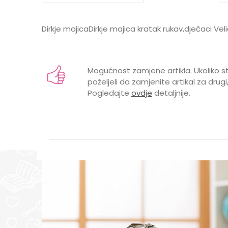
Dirkje majicaDirkje majica kratak rukav,dječaci Ve
Karakteristika
Vrijednost
Ime/Nadimak
Kategorija
Majice
Mogućnost zamjene artikla. Ukoliko st
Brend
DIRKJE
poželjeli da zamjenite artikal za drugi,
Pogledajte
ovdje
detaljnije.
GODINE
1 godina, 1
Poruka
MATERIJAL
PAMUK
POL
MUŠKI
VRSTA
KRATAK RU
POŠALJI