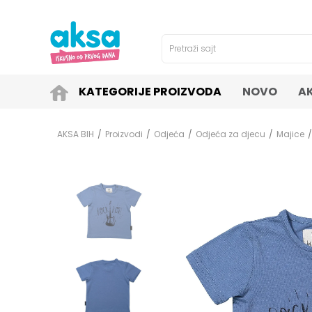
4H!
SIGURNO PLAĆANJE PLATNIM KARTICAMA!
Pretraži sajt
KATEGORIJE PROIZVODA
NOVO
A
AKSA BIH
Proizvodi
Odjeća
Odjeća za djecu
Majice