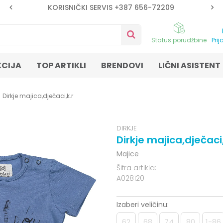
KORISNIČKI SERVIS +387 656-72209
Status porudžbine
Prij
KCIJA
TOP ARTIKLI
BRENDOVI
LIČNI ASISTENT
Dirkje majica,dječaci,k.r
DIRKJE
Dirkje majica,dječaci,
Majice
Šifra artikla:
A028120
Izaberi veličinu:
62
68
74
80
1-86