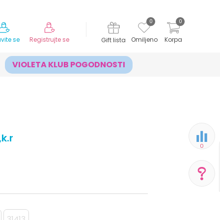
MOGUĆNOST ISPORUKE ZA 24H!
0
0
avite se
Registrujte se
Omiljeno
Korpa
Gift lista
VIOLETA KLUB POGODNOSTI
k.r
0
POMOĆ PRI KUPOVINI
Za više informacija,
31413