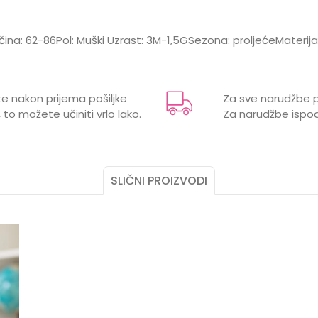
ličina: 62-86Pol: Muški Uzrast: 3M-1,5GSezona: proljećeMateri
Email
e nakon prijema pošiljke
Za sve narudžbe p
 to možete učiniti vrlo lako.
Za narudžbe ispod
,5 godina, 3 mjeseci, 6 mjeseci, 9 mjeseci
SLIČNI PROIZVODI
KAV