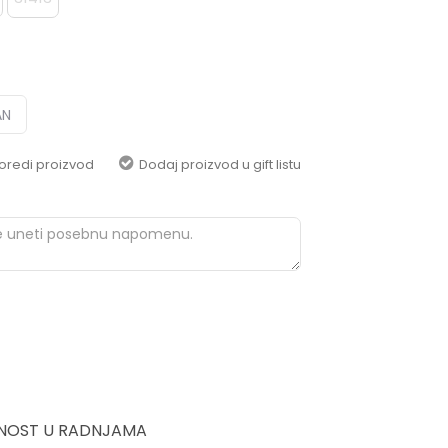
pomoć i porudžbine
+387 656-72209
Radno vreme
Pon-Subota: 09:00-
15:00h
AN
Pišite nam
oredi proizvod
Dodaj proizvod u gift listu
aksaonlinebih@aksabih.ba
NOST U RADNJAMA