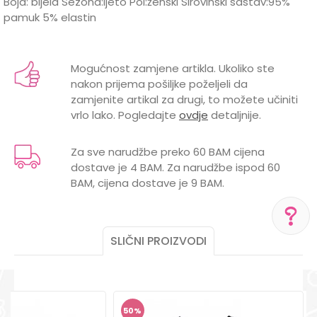
Boja: bijela Sezona:ljeto Pol:ženski Sirovinski sastav:95%
pamuk 5% elastin
Karakteristika
Vrijednost
Ime/Nadimak
Kategorija
Majice
Mogućnost zamjene artikla. Ukoliko ste
nakon prijema pošiljke poželjeli da
BOJA
BIJELA
Email
zamjenite artikal za drugi, to možete učiniti
vrlo lako. Pogledajte
ovdje
detaljnije.
Brend
LILLO&PIPPO
POL
ŽENSKI
Za sve narudžbe preko 60 BAM cijena
dostave je 4 BAM. Za narudžbe ispod 60
Poruka
BAM, cijena dostave je 9 BAM.
SLIČNI PROIZVODI
POMOĆ PRI KUPOVINI
Za više informacija,
POŠALJI
pomoć i porudžbine
+387 656-72209
50
%