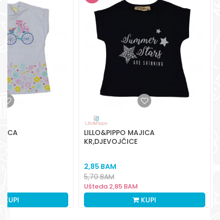
Radno vreme
Pon-Subota: 09:00-
15:00h
Pišite nam
aksaonlinebih@aksabih.ba
AJICA
LILLO&PIPPO MAJICA
E
KR,DJEVOJČICE
2,85
BAM
5,70
BAM
Ušteda
2,85
BAM
KUPI
KUPI