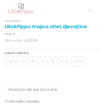
LILLO&PIPPO
Lillo&Pippo majica atlet,djevojčice
Majice
Šifra artikla:
A036168
Izaberi veličinu:
1-86
2-92
68
74
80
31413
33635
PROIZVOD VIŠE NIJE DOSTUPAN
Sačuvajte u listi želja