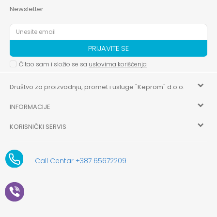
Newsletter
PRIJAVITE SE
Čitao sam i složio se sa
uslovima korišćenja
Društvo za proizvodnju, promet i usluge "Keprom" d.o.o.
INFORMACIJE
HILANDARSKA 32, ISTOČNO NOVO SARAJEVO, ISTOČNO
SARAJEVO
KORISNIČKI SERVIS
O nama
+387 656-72209
Uslovi korišćenja i prodaje
aksaonlinebih@aksabih.ba
Zaposlenje
Call Centar +387 65672209
5514802214205743
Politika privatnosti
Novosti
4403315730009
61-01-0052-11
Kako kupiti
Saradnja
11079253