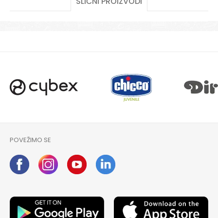
SLIČNI PROIZVODI
POŠALJI
POVEŽIMO SE