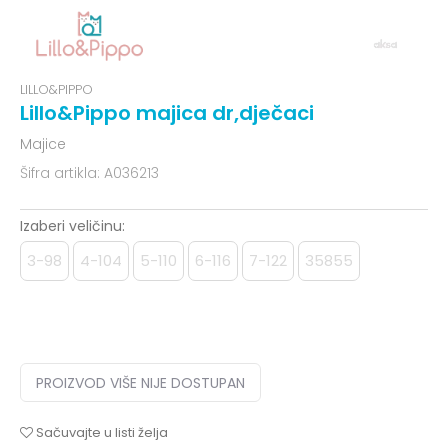
LILLO&PIPPO
Lillo&Pippo majica dr,dječaci
Majice
Šifra artikla:
A036213
Izaberi veličinu:
3-98
4-104
5-110
6-116
7-122
35855
PROIZVOD VIŠE NIJE DOSTUPAN
Sačuvajte u listi želja