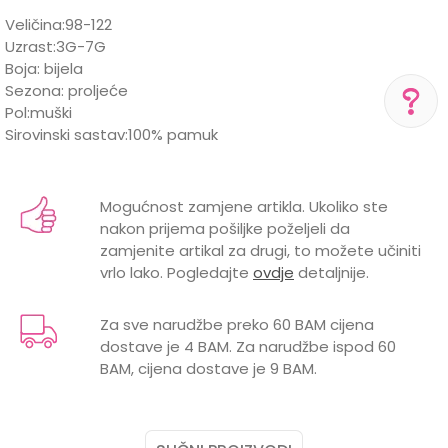
Veličina:98-122
Uzrast:3G-7G
Boja: bijela
Sezona: proljeće
Pol:muški
Sirovinski sastav:100% pamuk
POMOĆ PRI KUPOVINI
Karakteristika
Vrijednost
Ime/Nadimak
Za više informacija,
Kategorija
Majice
pomoć i porudžbine
Mogućnost zamjene artikla. Ukoliko ste
+387 656-72209
nakon prijema pošiljke poželjeli da
BOJA
BIJELA
Email
zamjenite artikal za drugi, to možete učiniti
Radno vreme
vrlo lako. Pogledajte
ovdje
detaljnije.
Pon-Subota: 09:00-
Brend
LILLO&PIPPO
15:00h
POL
MUŠKI
Za sve narudžbe preko 60 BAM cijena
Pišite nam
dostave je 4 BAM. Za narudžbe ispod 60
Poruka
aksaonlinebih@aksabih.ba
BAM, cijena dostave je 9 BAM.