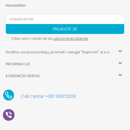
Newsletter
PRIJAVITE SE
Čitao sam i složio se sa
uslovima korišćenja
Društvo za proizvodnju, promet i usluge "Keprom" d.o.o.
INFORMACIJE
HILANDARSKA 32, ISTOČNO NOVO SARAJEVO, ISTOČNO
SARAJEVO
KORISNIČKI SERVIS
O nama
+387 656-72209
Uslovi korišćenja i prodaje
aksaonlinebih@aksabih.ba
Zaposlenje
Call Centar +387 65672209
5514802214205743
Politika privatnosti
Novosti
4403315730009
61-01-0052-11
Kako kupiti
Saradnja
11079253