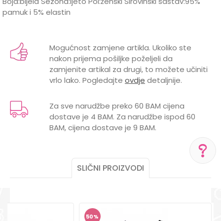
Boja:bijela Sezona:ljeto Pol:ženski Sirovinski sastav:95%
pamuk i 5% elastin
Karakteristika
Vrijednost
Ime/Nadimak
Kategorija
Majice
Mogućnost zamjene artikla. Ukoliko ste
nakon prijema pošiljke poželjeli da
BOJA
BIJELA
Email
zamjenite artikal za drugi, to možete učiniti
vrlo lako. Pogledajte
ovdje
detaljnije.
Brend
LILLO&PIPPO
POL
ŽENSKI
Za sve narudžbe preko 60 BAM cijena
dostave je 4 BAM. Za narudžbe ispod 60
Poruka
BAM, cijena dostave je 9 BAM.
SLIČNI PROIZVODI
POMOĆ PRI KUPOVINI
Za više informacija,
POŠALJI
pomoć i porudžbine
+387 656-72209
50
%