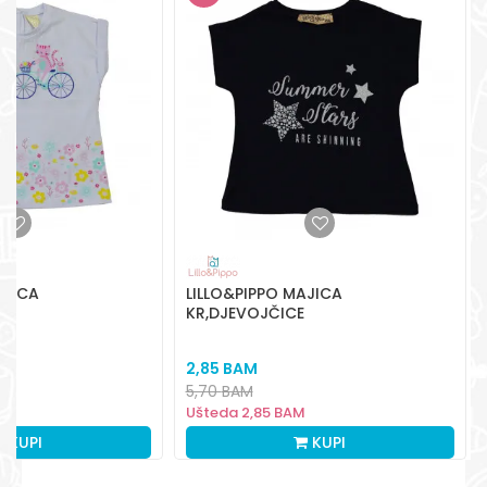
Radno vreme
Pon-Subota: 09:00-
15:00h
Pišite nam
aksaonlinebih@aksabih.ba
AJICA
LILLO&PIPPO MAJICA
E
KR,DJEVOJČICE
2,85
BAM
5,70
BAM
Ušteda
2,85
BAM
KUPI
KUPI