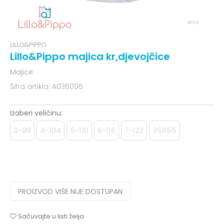
LILLO&PIPPO
Lillo&Pippo majica kr,djevojčice
Majice
Šifra artikla:
A036096
Izaberi veličinu:
3-98
4-104
5-110
6-116
7-122
35855
PROIZVOD VIŠE NIJE DOSTUPAN
Sačuvajte u listi želja