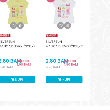
SILVERSUN
SILVERSUN
SILVERSUN
MAJICA,DJEVOJČICE,KR
MAJICA,DJEVOJČICE,KR
MAJICA,DJ
2,80
BAM
2,80
BAM
3,00
B
Ušteda
Ušteda
1,90
BAM
1,90
BAM
4,70
BAM
4,70
BAM
4,30
BAM
KUPI
KUPI