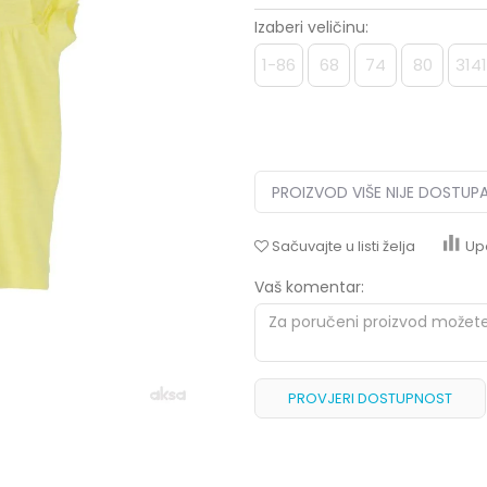
Izaberi veličinu:
1-86
68
74
80
314
PROIZVOD VIŠE NIJE DOSTUP
Sačuvajte u listi želja
Up
Vaš komentar:
PROVJERI DOSTUPNOST