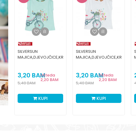
SILVERSUN
SILVERSUN
,KR
MAJICA,DJEVOJČICE,KR
MAJICA,DJEVOJČICE,KR
3,20
BAM
3,20
BAM
Ušteda
Ušteda
2,20
BAM
2,20
BAM
5,40
BAM
5,40
BAM
KUPI
KUPI