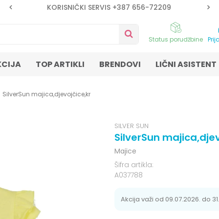
KORISNIČKI SERVIS +387 656-72209
Status porudžbine
Prij
KCIJA
TOP ARTIKLI
BRENDOVI
LIČNI ASISTENT
SilverSun majica,djevojčice,kr
SILVER SUN
SilverSun majica,djev
Majice
Šifra artikla:
A037788
Akcija važi od 09.07.2026. do 31