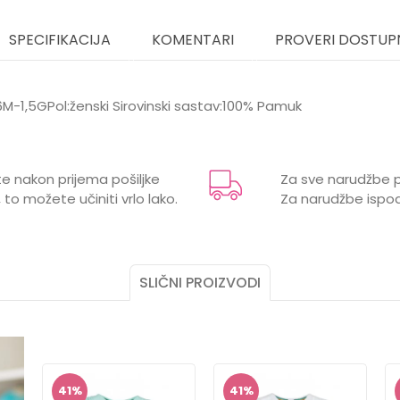
SPECIFIKACIJA
KOMENTARI
PROVERI DOSTUP
:6M-1,5GPol:ženski Sirovinski sastav:100% Pamuk
Vrijednost
Email
Majice
e nakon prijema pošiljke
Za sve narudžbe p
ŽUTA
 to možete učiniti vrlo lako.
Za narudžbe ispod
SILVER SUN
ŽENSKI
SLIČNI PROIZVODI
41
%
41
%