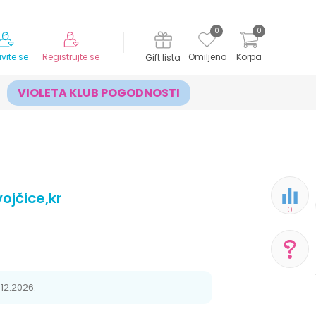
MOGUĆNOST ISPORUKE ZA 24H!
0
0
avite se
Registrujte se
Omiljeno
Korpa
Gift lista
VIOLETA KLUB POGODNOSTI
ojčice,kr
0
POMOĆ PRI KUPOVINI
.12.2026.
Za više informacija,