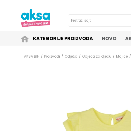
4H!
SIGURNO PLAĆANJE PLATNIM KARTICAMA!
Pretraži sajt
KATEGORIJE PROIZVODA
NOVO
A
AKSA BIH
Proizvodi
Odjeća
Odjeća za djecu
Majice