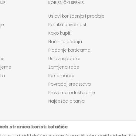
IJE
KORISNIČKI SERVIS
Uslovi korišćenja i prodaje
je
Politika privatnosti
Kako kupiti
Načini plaćanja
Plaćanje karticama
ce
Uslovi isporuke
ijeme
Zamjena robe
ta
Reklamacije
Povraćaj sredstava
Pravo na odustajanje
Najčešća pitanja
eb stranica koristi kolačiće
 stranica koristi kolačiće kako bismo Vam pružili bolje korisničko iskustvo. Pri