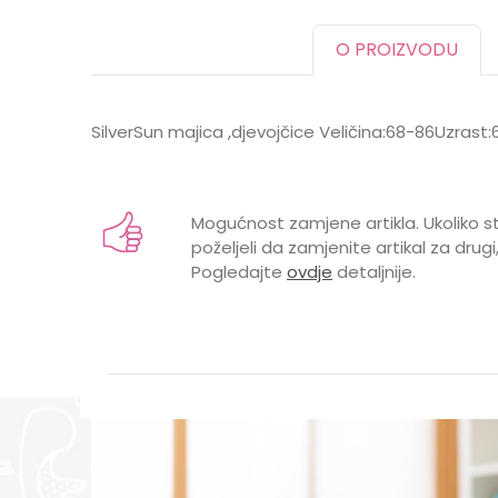
O PROIZVODU
SilverSun majica ,djevojčice Veličina:68-86Uzrast
Karakteristika
Ime/Nadimak
Kategorija
Mogućnost zamjene artikla. Ukoliko st
BOJA
poželjeli da zamjenite artikal za drugi,
Pogledajte
ovdje
detaljnije.
Brend
Poruka
POL
POŠALJI
40
%
30
%