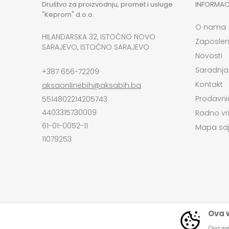
Društvo za proizvodnju, promet i usluge
INFORMAC
"Keprom" d.o.o.
O nama
HILANDARSKA 32, ISTOČNO NOVO
Zaposlen
SARAJEVO, ISTOČNO SARAJEVO
Novosti
Saradnja
+387 656-72209
Kontakt
aksaonlinebih@aksabih.ba
Prodavni
5514802214205743
4403315730009
Radno vr
61-01-0052-11
Mapa saj
11079253
Ova w
Ova web