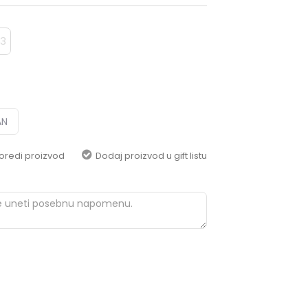
pomoć i porudžbine
+387 656-72209
13
Radno vreme
Pon-Subota: 09:00-
15:00h
Pišite nam
aksaonlinebih@aksabih.ba
AN
oredi proizvod
Dodaj proizvod u gift listu