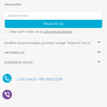
Newsletter
PRIJAVITE SE
Čitao sam i složio se sa
uslovima korišćenja
Društvo za proizvodnju, promet i usluge "Keprom" d.o.o.
INFORMACIJE
HILANDARSKA 32, ISTOČNO NOVO SARAJEVO, ISTOČNO
SARAJEVO
KORISNIČKI SERVIS
O nama
+387 656-72209
Uslovi korišćenja i prodaje
aksaonlinebih@aksabih.ba
Zaposlenje
Call Centar +387 65672209
5514802214205743
Politika privatnosti
Novosti
4403315730009
61-01-0052-11
Kako kupiti
Saradnja
11079253