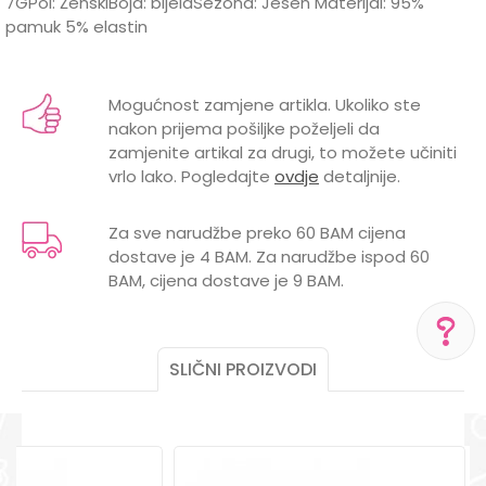
7GPol: ŽenskiBoja: bijelaSezona: Jesen Materijal: 95%
pamuk 5% elastin
Karakteristika
Vrijednost
Ime/Nadimak
Kategorija
Majice
Mogućnost zamjene artikla. Ukoliko ste
nakon prijema pošiljke poželjeli da
Brend
LILLO&PIPPO
Email
zamjenite artikal za drugi, to možete učiniti
vrlo lako. Pogledajte
ovdje
detaljnije.
Za sve narudžbe preko 60 BAM cijena
dostave je 4 BAM. Za narudžbe ispod 60
Poruka
BAM, cijena dostave je 9 BAM.
SLIČNI PROIZVODI
POMOĆ PRI KUPOVINI
Za više informacija,
POŠALJI
pomoć i porudžbine
+387 656-72209