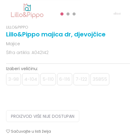
LILLO&PIPPO
Lillo&Pippo majica dr, djevojčice
Majice
Šifra artikla:
A042142
Izaberi veličinu:
3-98
4-104
5-110
6-116
7-122
35855
PROIZVOD VIŠE NIJE DOSTUPAN
Sačuvajte u listi želja