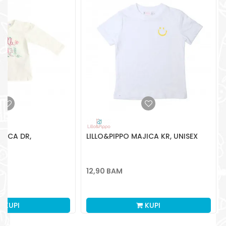
Radno vreme
Pon-Subota: 09:00-
15:00h
Pišite nam
aksaonlinebih@aksabih.ba
JICA DR,
LILLO&PIPPO MAJICA KR, UNISEX
12,90
BAM
KUPI
KUPI