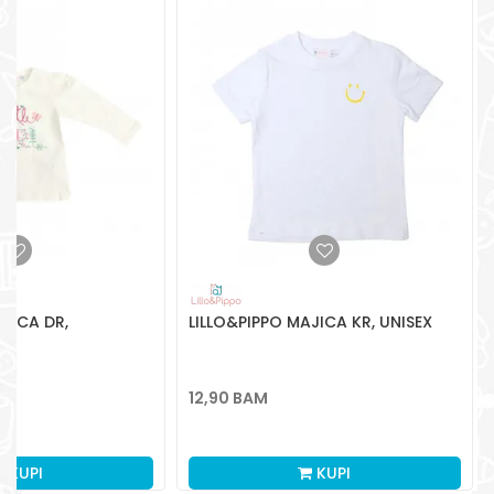
Radno vreme
Pon-Subota: 09:00-
15:00h
Pišite nam
aksaonlinebih@aksabih.ba
JICA DR,
LILLO&PIPPO MAJICA KR, UNISEX
12,90
BAM
KUPI
KUPI