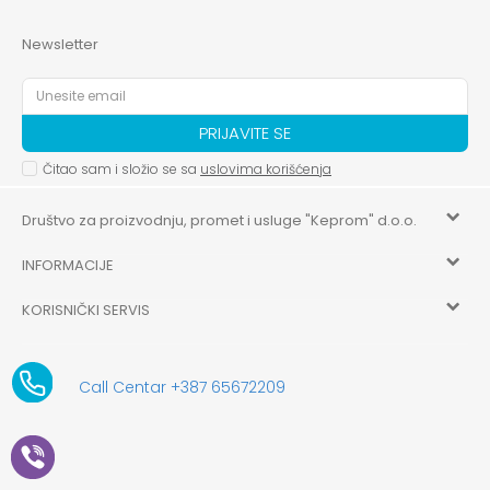
Newsletter
PRIJAVITE SE
Čitao sam i složio se sa
uslovima korišćenja
Društvo za proizvodnju, promet i usluge "Keprom" d.o.o.
INFORMACIJE
HILANDARSKA 32, ISTOČNO NOVO SARAJEVO, ISTOČNO
SARAJEVO
KORISNIČKI SERVIS
O nama
+387 656-72209
Uslovi korišćenja i prodaje
aksaonlinebih@aksabih.ba
Zaposlenje
Call Centar +387 65672209
5514802214205743
Politika privatnosti
Novosti
4403315730009
61-01-0052-11
Kako kupiti
Saradnja
11079253