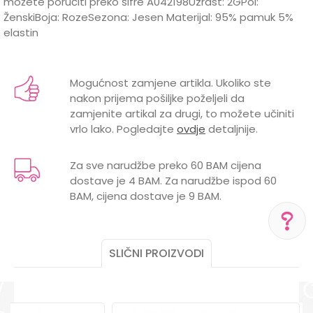
možete poručiti preko šifre A042198Uzrast: 2GPol:
ŽenskiBoja: RozeSezona: Jesen Materijal: 95% pamuk 5%
elastin
Karakteristika
Vrijednost
Ime/Nadimak
Kategorija
Majice
Mogućnost zamjene artikla. Ukoliko ste
nakon prijema pošiljke poželjeli da
Brend
LILLO&PIPPO
Email
zamjenite artikal za drugi, to možete učiniti
vrlo lako. Pogledajte
ovdje
detaljnije.
Za sve narudžbe preko 60 BAM cijena
dostave je 4 BAM. Za narudžbe ispod 60
Poruka
BAM, cijena dostave je 9 BAM.
SLIČNI PROIZVODI
POMOĆ PRI KUPOVINI
Za više informacija,
pomoć i porudžbine
POŠALJI
+387 656-72209