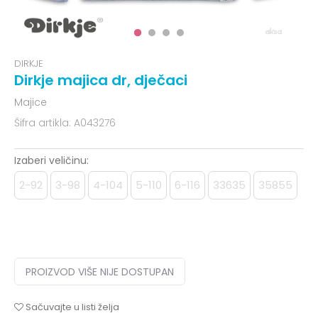
DIRKJE
Dirkje majica dr, dječaci
Majice
Šifra artikla:
A043276
Izaberi veličinu:
2-92
3-98
4-104
5-110
6-116
33635
35855
PROIZVOD VIŠE NIJE DOSTUPAN
Sačuvajte u listi želja