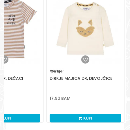
Radno vreme
Pon-Subota: 09:00-
15:00h
Pišite nam
aksaonlinebih@aksabih.ba
 KR, DEČACI
DIRKJE MAJICA DR, DEVOJČICE
17,90
BAM
M
KUPI
KUPI