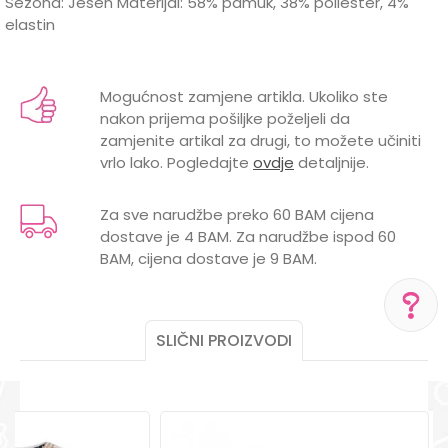
Sezona: Jesen Materijal: 58% pamuk, 38% poliester, 4%
elastin
Karakteristika
Vrijednost
Ime/Nadimak
Kategorija
Majice
Mogućnost zamjene artikla. Ukoliko ste
nakon prijema pošiljke poželjeli da
Brend
DIRKJE
Email
zamjenite artikal za drugi, to možete učiniti
vrlo lako. Pogledajte
ovdje
detaljnije.
Za sve narudžbe preko 60 BAM cijena
dostave je 4 BAM. Za narudžbe ispod 60
Poruka
BAM, cijena dostave je 9 BAM.
SLIČNI PROIZVODI
POMOĆ PRI KUPOVINI
Za više informacija,
POŠALJI
pomoć i porudžbine
+387 656-72209