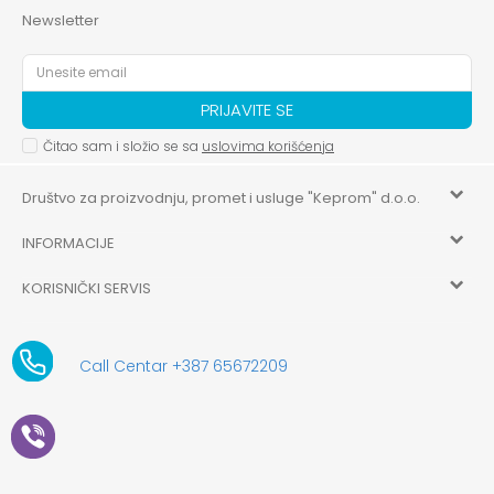
Newsletter
PRIJAVITE SE
Čitao sam i složio se sa
uslovima korišćenja
Društvo za proizvodnju, promet i usluge "Keprom" d.o.o.
INFORMACIJE
HILANDARSKA 32, ISTOČNO NOVO SARAJEVO, ISTOČNO
SARAJEVO
KORISNIČKI SERVIS
O nama
+387 656-72209
Uslovi korišćenja i prodaje
aksaonlinebih@aksabih.ba
Zaposlenje
Call Centar +387 65672209
5514802214205743
Politika privatnosti
Novosti
4403315730009
61-01-0052-11
Kako kupiti
Saradnja
11079253