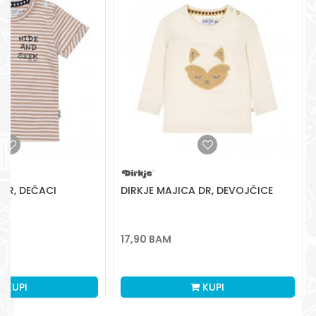
Radno vreme
Pon-Subota: 09:00-
15:00h
Pišite nam
aksaonlinebih@aksabih.ba
 KR, DEČACI
DIRKJE MAJICA DR, DEVOJČICE
17,90
BAM
M
KUPI
KUPI