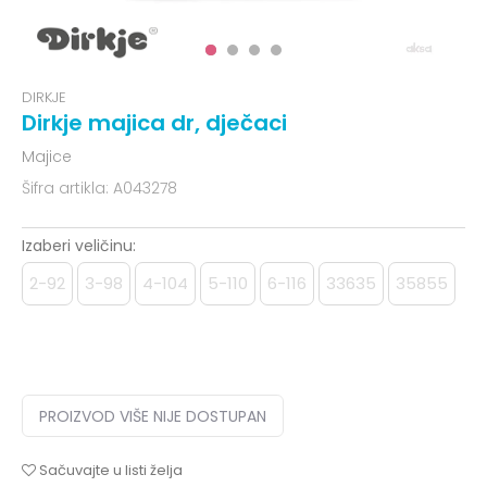
DIRKJE
Dirkje majica dr, dječaci
Majice
Šifra artikla:
A043278
Izaberi veličinu:
2-92
3-98
4-104
5-110
6-116
33635
35855
PROIZVOD VIŠE NIJE DOSTUPAN
Sačuvajte u listi želja