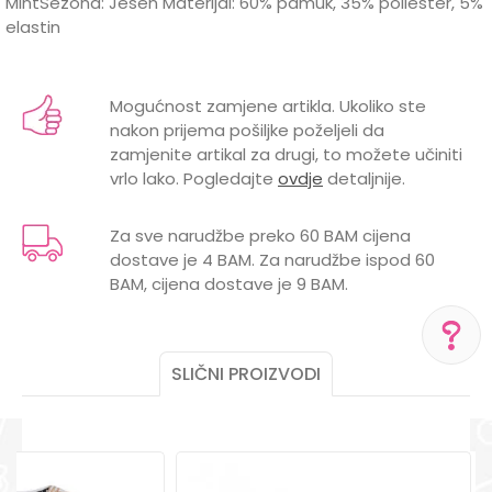
MintSezona: Jesen Materijal: 60% pamuk, 35% poliester, 5%
elastin
Karakteristika
Vrijednost
Ime/Nadimak
Kategorija
Majice
Mogućnost zamjene artikla. Ukoliko ste
nakon prijema pošiljke poželjeli da
Brend
DIRKJE
Email
zamjenite artikal za drugi, to možete učiniti
vrlo lako. Pogledajte
ovdje
detaljnije.
Za sve narudžbe preko 60 BAM cijena
dostave je 4 BAM. Za narudžbe ispod 60
Poruka
BAM, cijena dostave je 9 BAM.
SLIČNI PROIZVODI
POMOĆ PRI KUPOVINI
Za više informacija,
POŠALJI
pomoć i porudžbine
+387 656-72209