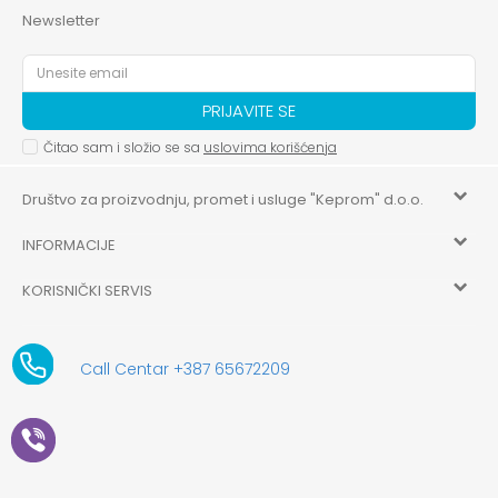
Newsletter
PRIJAVITE SE
Čitao sam i složio se sa
uslovima korišćenja
Društvo za proizvodnju, promet i usluge "Keprom" d.o.o.
INFORMACIJE
HILANDARSKA 32, ISTOČNO NOVO SARAJEVO, ISTOČNO
SARAJEVO
KORISNIČKI SERVIS
O nama
+387 656-72209
Uslovi korišćenja i prodaje
aksaonlinebih@aksabih.ba
Zaposlenje
Call Centar +387 65672209
5514802214205743
Politika privatnosti
Novosti
4403315730009
61-01-0052-11
Kako kupiti
Saradnja
11079253