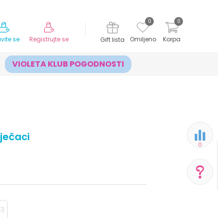
MOGUĆNOST ISPORUKE ZA 24H!
0
0
avite se
Registrujte se
Omiljeno
Korpa
Gift lista
VIOLETA KLUB POGODNOSTI
ječaci
0
POMOĆ PRI KUPOVINI
13
Za više informacija,