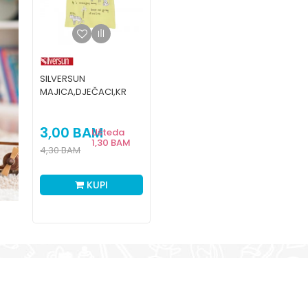
SILVERSUN
MAJICA,DJEČACI,KR
3,00
BAM
Ušteda
1,30
BAM
4,30
BAM
KUPI