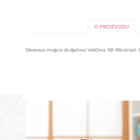
O PROIZVODU
Silversun majica dr,dječaci Veličina: 68-86Uzrast
Karakteristika
Ime/Nadimak
Kategorija
BOJA
Brend
Poruka
POL