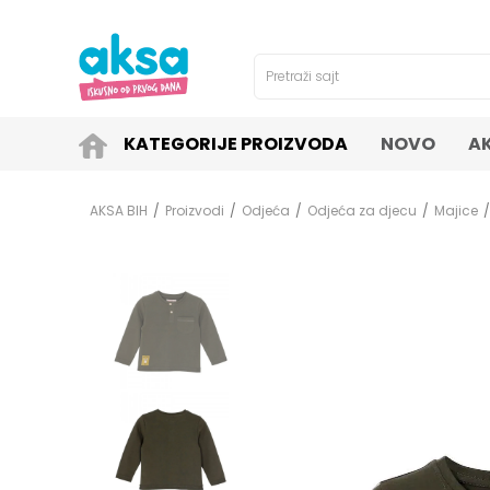
4H!
SIGURNO PLAĆANJE PLATNIM KARTICAMA!
Pretraži sajt
KATEGORIJE PROIZVODA
NOVO
A
AKSA BIH
Proizvodi
Odjeća
Odjeća za djecu
Majice