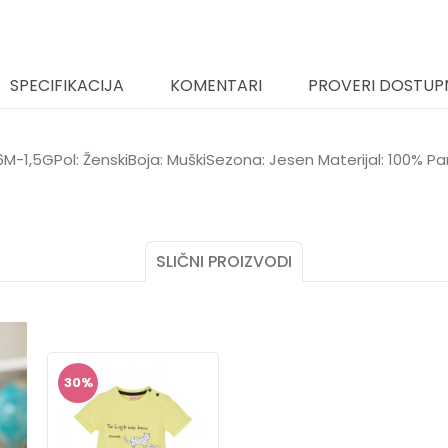
SPECIFIKACIJA
KOMENTARI
PROVERI DOSTUP
: 6M-1,5GPol: ŽenskiBoja: MuškiSezona: Jesen Materijal: 100% P
Vrijednost
Email
Majice
ZELENA
SLIČNI PROIZVODI
SILVER SUN
MUŠKI
30
%