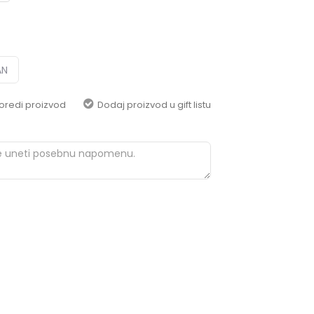
pomoć i porudžbine
+387 656-72209
Radno vreme
Pon-Subota: 09:00-
15:00h
AN
Pišite nam
oredi proizvod
Dodaj proizvod u gift listu
aksaonlinebih@aksabih.ba