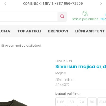
KORISNIČKI SERVIS +387 656-72209
Status porudžbine
Prij
KCIJA
TOP ARTIKLI
BRENDOVI
LIČNI ASISTENT
Silversun majica dr,dječaci
SILVER SUN
Silversun majica dr,d
Majice
Šifra artikla:
A044072
Izaberi veličinu:
1-86
68
74
80
314