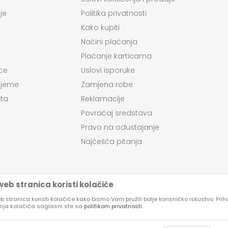
je
Politika privatnosti
Kako kupiti
Načini plaćanja
Plaćanje karticama
ce
Uslovi isporuke
ijeme
Zamjena robe
ta
Reklamacije
Povraćaj sredstava
Pravo na odustajanje
Najčešća pitanja
eb stranica koristi kolačiće
 stranica koristi kolačiće kako bismo Vam pružili bolje korisničko iskustvo. Pri
enja kolačića saglasni ste sa
politikom privatnosti
.
su proizvoda, prikazu slika i samih cena, ali ne možemo garantovati da su
kazani na sajtu su deo naše ponude, ali ne podrazumeva da su dostupni u 