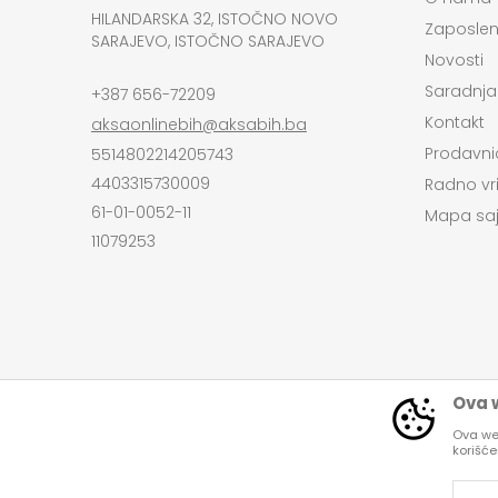
HILANDARSKA 32, ISTOČNO NOVO
Zaposlen
SARAJEVO, ISTOČNO SARAJEVO
Novosti
Saradnja
+387 656-72209
Kontakt
aksaonlinebih@aksabih.ba
Prodavni
5514802214205743
4403315730009
Radno vr
61-01-0052-11
Mapa saj
11079253
Ova w
Ova web
korišć
Nastojimo da budemo što precizniji u opi
Svi artikli pri