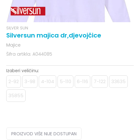
SILVER SUN
Silversun majica dr,djevojčice
Majice
Šifra artikla:
A044085
Izaberi veličinu:
2-92
3-98
4-104
5-110
6-116
7-122
33635
35855
PROIZVOD VIŠE NIJE DOSTUPAN