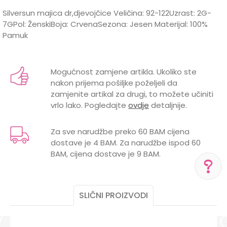
Silversun majica dr,djevojčice Veličina: 92-122Uzrast: 2G-
7GPol: ŽenskiBoja: CrvenaSezona: Jesen Materijal: 100%
Pamuk
Karakteristika
Vrijednost
Ime/Nadimak
Kategorija
Majice
Mogućnost zamjene artikla. Ukoliko ste
nakon prijema pošiljke poželjeli da
BOJA
BIJELA
Email
zamjenite artikal za drugi, to možete učiniti
vrlo lako. Pogledajte
ovdje
detaljnije.
Brend
SILVER SUN
POL
ŽENSKI
Za sve narudžbe preko 60 BAM cijena
dostave je 4 BAM. Za narudžbe ispod 60
Poruka
BAM, cijena dostave je 9 BAM.
POMOĆ PRI KUPOVINI
SLIČNI PROIZVODI
Za više informacija,
pomoć i porudžbine