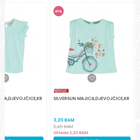
POŠALJI
+387 656-72209
Radno vreme
41
%
Pon-Subota: 09:00-
15:00h
Pišite nam
aksaonlinebih@aksabih.ba
ICA,DJEVOJČICE,KR
SILVERSUN MAJICA,DJEVOJČICE,KR
3,20
BAM
5,40
BAM
Ušteda
2,20
BAM