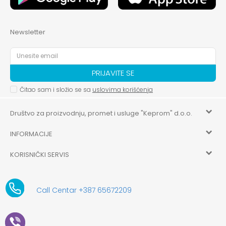
Newsletter
PRIJAVITE SE
Čitao sam i složio se sa
uslovima korišćenja
Društvo za proizvodnju, promet i usluge "Keprom" d.o.o.
INFORMACIJE
HILANDARSKA 32, ISTOČNO NOVO SARAJEVO, ISTOČNO
SARAJEVO
KORISNIČKI SERVIS
O nama
+387 656-72209
Uslovi korišćenja i prodaje
aksaonlinebih@aksabih.ba
Zaposlenje
Call Centar +387 65672209
5514802214205743
Politika privatnosti
Novosti
4403315730009
61-01-0052-11