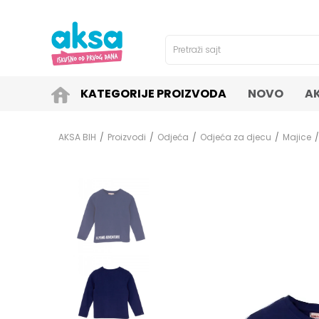
4H!
SIGURNO PLAĆANJE PLATNIM KARTICAMA!
Pretraži sajt
KATEGORIJE PROIZVODA
NOVO
A
AKSA BIH
Proizvodi
Odjeća
Odjeća za djecu
Majice