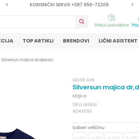
KORISNIČKI SERVIS +387 656-72209
Status porudžbine
Prij
KCIJA
TOP ARTIKLI
BRENDOVI
LIČNI ASISTENT
Silversun majica dr,dječaci
SILVER SUN
Silversun majica dr,d
Majice
Šifra artikla:
A044093
Izaberi veličinu:
2-92
3-98
4-104
5-110