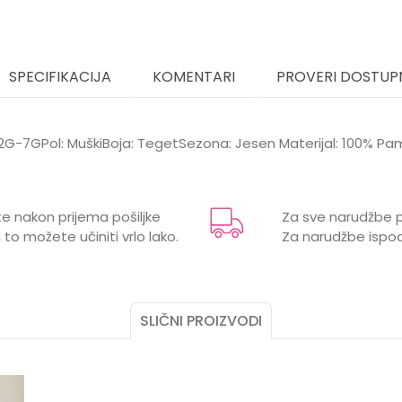
SPECIFIKACIJA
KOMENTARI
PROVERI DOSTUP
t: 2G-7GPol: MuškiBoja: TegetSezona: Jesen Materijal: 100% Pa
Vrijednost
Email
Majice
e nakon prijema pošiljke
Za sve narudžbe p
TEGET
 to možete učiniti vrlo lako.
Za narudžbe ispod
SILVER SUN
MUŠKI
SLIČNI PROIZVODI