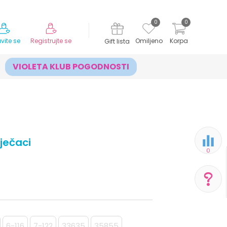
MOGUĆNOST ISPORUKE ZA 24H!
0
0
avite se
Registrujte se
Omiljeno
Korpa
Gift lista
VIOLETA KLUB POGODNOSTI
ječaci
0
POMOĆ PRI KUPOVINI
Za više informacija,
6-116
7-122
33635
35855