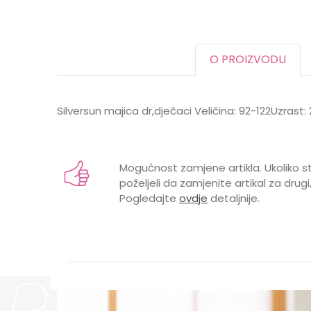
O PROIZVODU
Silversun majica dr,dječaci Veličina: 92-122Uzras
Karakteristika
Ime/Nadimak
Kategorija
Mogućnost zamjene artikla. Ukoliko st
BOJA
poželjeli da zamjenite artikal za drugi,
Pogledajte
ovdje
detaljnije.
Brend
Poruka
POL