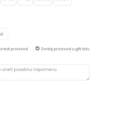
pomoć i porudžbine
+387 656-72209
Radno vreme
Pon-Subota: 09:00-
15:00h
AN
Pišite nam
oredi proizvod
Dodaj proizvod u gift listu
aksaonlinebih@aksabih.ba