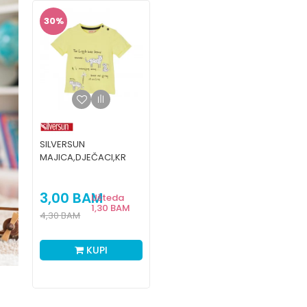
30
%
SILVERSUN
MAJICA,DJEČACI,KR
3,00
BAM
Ušteda
1,30
BAM
4,30
BAM
KUPI