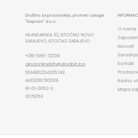
Društvo za proizvodnju, promet i usluge
INFORMAC
"Keprom" d.o.o.
O nama
HILANDARSKA 32, ISTOČNO NOVO
Zaposlen
SARAJEVO, ISTOČNO SARAJEVO
Novosti
Saradnja
+387 656-72209
Kontakt
aksaonlinebih@aksabih.ba
Prodavni
5514802214205743
4403315730009
Radno vr
61-01-0052-11
Mapa saj
11079253