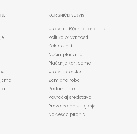
IJE
KORISNIČKI SERVIS
Uslovi korišćenja i prodaje
je
Politika privatnosti
Kako kupiti
Načini plaćanja
Plaćanje karticama
ce
Uslovi isporuke
ijeme
Zamjena robe
ta
Reklamacije
Povraćaj sredstava
Pravo na odustajanje
Najčešća pitanja