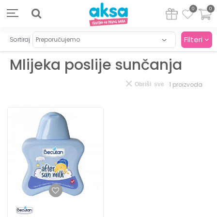
0
0
Filteri
Sortiraj
Mlijeka poslije sunčanja
1
proizvoda
Obriši sve