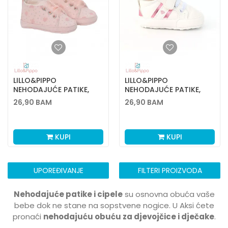
LILLO&PIPPO
LILLO&PIPPO
NEHODAJUĆE PATIKE,
NEHODAJUĆE PATIKE,
DEVOJČICE
DEVOJČICE
26,90
BAM
26,90
BAM
KUPI
KUPI
UPOREĐIVANJE
FILTERI PROIZVODA
Nehodajuće patike i cipele
su osnovna obuća vaše
bebe dok ne stane na sopstvene nogice. U Aksi ćete
pronaći
nehodajuću obuću za djevojčice i dječake
.