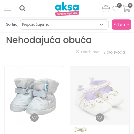
0
0
Filteri
Sortiraj
Nehodajuća obuća
12
proizvoda
Obriši sve