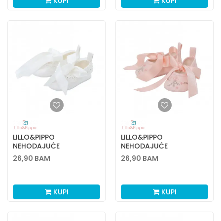
KUPI
KUPI
LILLO&PIPPO
LILLO&PIPPO
NEHODAJUĆE
NEHODAJUĆE
BALETANKE, DEVOJČICE
BALETANKE, DEVOJČICE
26,90
BAM
26,90
BAM
KUPI
KUPI